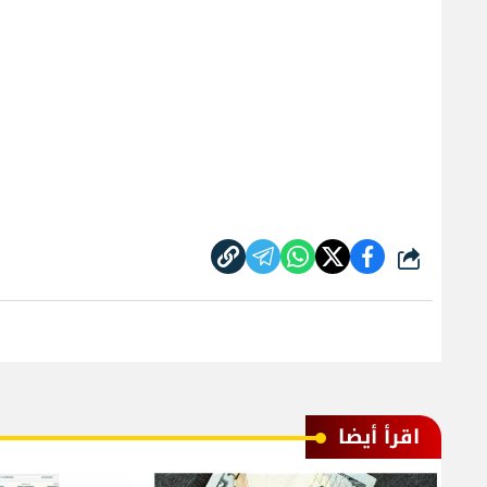
شارك
اقرأ أيضا