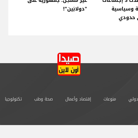
المفاوضات شهدت 3 إجتماعات
غير مسجّل: جمهورية على
ة وسياسية
"دولابَين"!
ي حدودي
دولي
منوعات
إقتصاد وأعمال
صحة وطب
تكنولوجيا