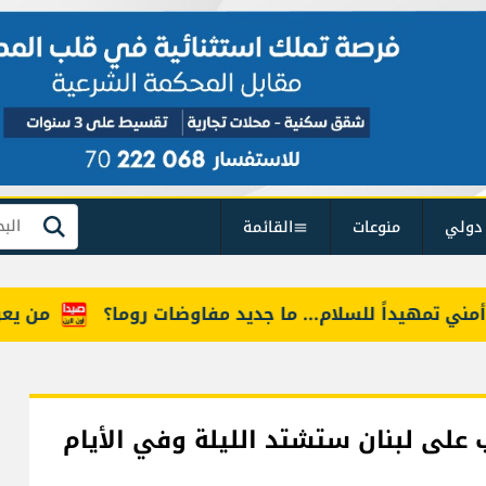
دولي
منوعات
القائمة
بحث
مهيداً للسلام... ما جديد مفاوضات روما؟
من يعرف "أم
ى لبنان ستشتد الليلة وفي الأيام