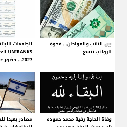
بين النائب والمواطن... فجوة
الجامعات اللبنا
الرواتب تتسع
IRANKS
2027... حضور عالمي وعربي
وفاة الحاجة رقية محمد حموده
مصادر بعبدا للج