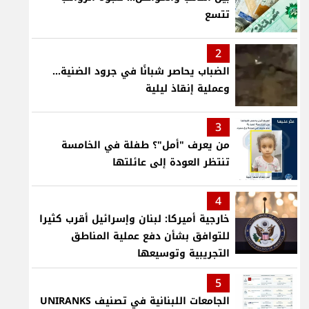
تتسع
2
الضباب يحاصر شبانًا في جرود الضنية...
وعملية إنقاذ ليلية
3
من يعرف "أمل"؟ طفلة في الخامسة
تنتظر العودة إلى عائلتها
4
خارجية أميركا: لبنان وإسرائيل أقرب كثيرا
للتوافق بشأن دفع عملية المناطق
التجريبية وتوسيعها
5
الجامعات اللبنانية في تصنيف UNIRANKS