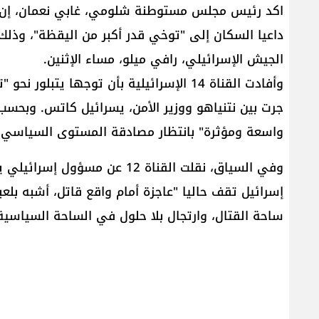
اكد رئيس مجلس مستوطنة شلومي، ​غابي نعمان​، إن "ال
داعيا السكان إلى "توخي قدر أكبر من اليقظة"، وذل
الجيش الإسرائيلي، رافي ميلو، مساء الإثنين.
وأفادت القناة 14 الإسرائيلية بأن توجها يت
جرت بين نتنياهو ووزير الأمن، يسرائيل كاتس. وبحسب 
واسعة ومؤثرة" بانتظار مصادقة المستوى السياسي، 
وفي السياق، نقلت القناة 12 عن 
إسرائيل تقف حاليا "عاجزة أمام واقع قاتل، أشبه بل
ساحة القتال، وارتجال بلا حلول في الساحة السياسية