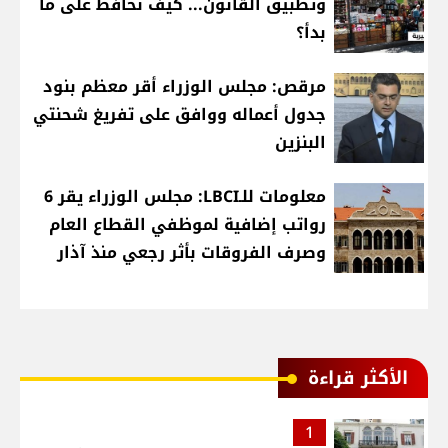
وتطبيق القانون... كيف نحافظ على ما
بدأ؟
مرقص: مجلس الوزراء أقر معظم بنود
جدول أعماله ووافق على تفريغ شحنتي
البنزين
معلومات للـLBCI: مجلس الوزراء يقر 6
رواتب إضافية لموظفي القطاع العام
وصرف الفروقات بأثر رجعي منذ آذار
الأكثر قراءة
1