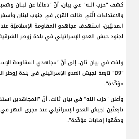
كشف "​حزب الله​" في بيان، أنّ "دفاعًا عن ​لبنان​ وشعب
والاعتداءات الّتي طالت القرى في جنوب لبنان وأسف
لجنود جيش العدو الإسرائيلي في بلدة ​زوطر الشرقية​ بم
"D9" تابعة لجيش العدو الإسرائيلي في بلدة زوطر الش
مؤكّدة".
تابعتَين لجيش العدو الإسرائيلي عند مجرى النهر في بل
وحقّقوا إصابات مؤكّدة".