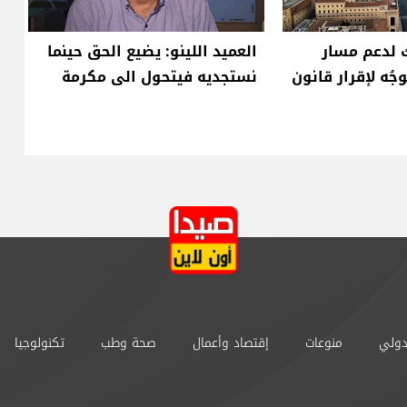
ك لدعم مسار
العميد اللينو: يضيع الحق حينما
ُه لإقرار قانون
نستجديه فيتحول الى مكرمة
دولي
منوعات
إقتصاد وأعمال
صحة وطب
تكنولوجيا