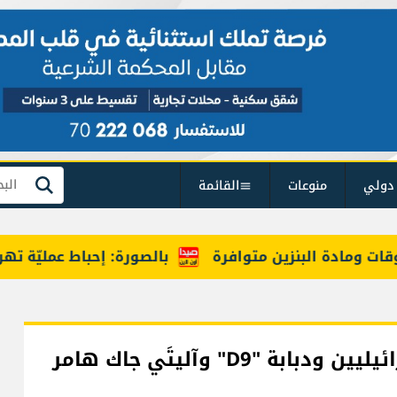
دولي
منوعات
القائمة
بحث
ومادة البنزين متوافرة
بالصورة: إحباط عمليّة تهريب م
"حزب الله": استهداف تجمع لجنود إسرائيليين ودبابة "D9" وآليتَي جاك هامر