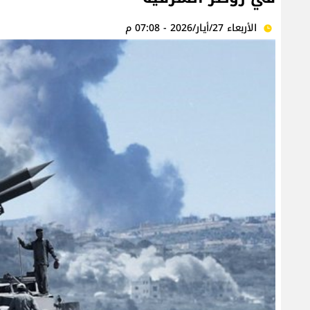
الأربعاء 27/أيار/2026 - 07:08 م