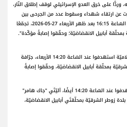
ه، وردًّا على خرق العدو الإسرائيلي لوقف إطلاق النّار،
رت عن ارتقاء شهداء وسقوط عدد من الجرحى بين
المدنيّين، استهدف مجاهدو المقاومة الإسلاميّة عند السّاعة 16:15 بعد ظهر الأربعاء 27-05-2026، تجمّعًا
حلّقة أبابيل الانقضاضيّة؛ وحقّقوا إصابةً مؤكّدة".
ولفت في بيان ثان، إلى أنّ "مجاهدي المقاومة الإسلاميّة استهدفوا عند السّاعة 14:20 الأربعاء، جرّافة
رقيّة بمحلّقة أبابيل الانقضاضيّة، وحقّقوا إصابةً
وأعلن "حزب الله" في بيان ثالث، أنّ "المجاهدين استهدفوا عند السّاعة 14:20 أيضًا، آليّتَي "جاك هامر"
دة زوطر الشرقيّة بمحلّقتَي أبابيل الانقضاضيّة،