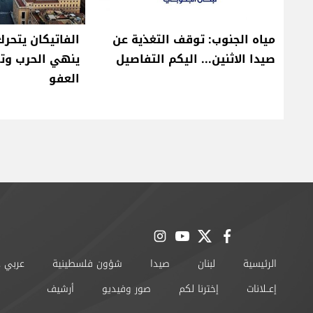
مياه الجنوب: توقف التغذية عن
الفاتيكان يتحر
صيدا الاثنين... اليكم التفاصيل
ينهي الحرب وتوج
العفو
instagram
youtube
twitter
facebook
الرئيسية
لبنان
صيدا
شؤون فلسطينية
عربي 
إعــلانات
إخترنا لكم
صور وفيديو
أرشيف