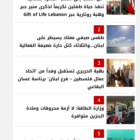
تنقذ حياة طفلين تكريماً لذكرى منير جبر
وهبة روتارية عبر Gift of Life Lebanon
لعمليات قلب لأطفال في مستشفى حمود
2
الجامعي
طقس صيفي معتاد يسيطر على
لبنان...والثلاثاء كتل حارة ضعيفة الفعالية
3
بهية الحريري تستقبل وفداً من 'اتحاد
عمال فلسطين – فرع لبنان' برئاسة غسان
البقاعي
4
وزارة الطاقة: لا أزمة محروقات ومادة
البنزين متوافرة
5