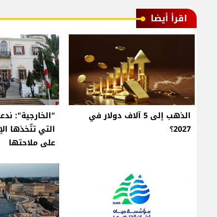
اقرأ أيضا
الذهب إلى 5 آلاف دولار في
"الخارجية": ندع
2027؟
التي تتّخذها الإ
على ملاحتها