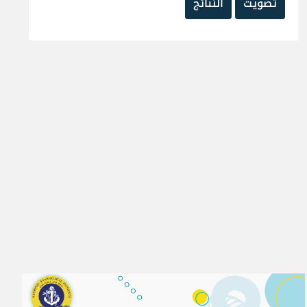
تصويت
النتائج