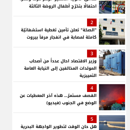
احتفالًا بتخرّج أطفال الروضة الثالثة
2
"الصحّة" تعلن تأمين تغطية استشفائيّة
كاملة لمصابة في انفجار مرفأ بيروت
3
وزير الاقتصاد احال عدداً من أصحاب
المولدات المخالفين إلى النيابة العامة
التمييزية
4
القصف مستمرّ... هذه آخر المعطيات عن
الوضع في الجنوب (فيديو)
5
هل حان الوقت لتطوير الواجهة البحرية