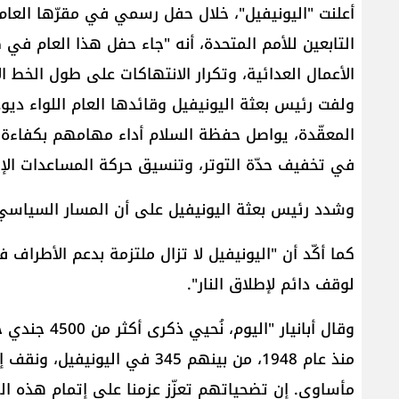
أعلنت "​اليونيفيل​"، خلال حفل رسمي في مقرّها العا
التابعين للأمم المتحدة، أنه "جاء حفل هذا العام في
الأعمال العدائية، وتكرار الانتهاكات على طول ​الخط 
ولفت رئيس بعثة اليونيفيل وقائدها العام اللواء ​ديود
المعقّدة، يواصل حفظة السلام أداء مهامهم بكفاءة و
في تخفيف حدّة التوتر، وتنسيق حركة المساعدات الإن
وشدد رئيس بعثة اليونيفيل على أن المسار السياسي و
كما أكّد أن "اليونيفيل لا تزال ملتزمة بدعم الأطرا
لوقف دائم لإطلاق النار".
وقال أبانيار 
منذ عام 1948، من بينهم 345 في 
مأساوي. إن تضحياتهم تعزّز عزمنا على إتمام هذه ا