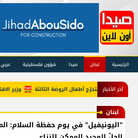
الرئيسية
لبنان
صيدا
شؤون فلسطينية
عربي 
ًا احتفالًا بتخرّج أطفال الروضة الثالثة
وزير الاقتصاد ا
آخر الأخبار
لبنان
"اليونيفيل" في يوم حفظة السلام: ا
الحلّ الوحيد الممكن للنزاع