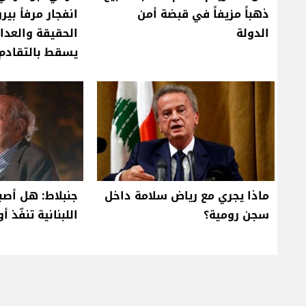
ذهباً مزيفاً في قبضة أمن
انفجار مرفأ بي
الدولة
الحقيقة والعدالة
يسقط بالتقادم
ماذا يجري مع رياض سلامة داخل
جنبلاط: هل أص
سجن رومية؟
اللبنانية تنفّذ أ