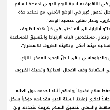
م في الناقورة بمناسبة اليوم الدولي لحفظة السلام
 ظلّ تدهور كبير في الوضع الأمني، مع تصاعد حدّة
الأزرق​، وخطر مقلق لتصعيد الوضع".
اتو أبانيارا​، الى أنه "حتى في ظلّ هذه الظروف
تفانٍ، مستخدمين آليات الارتباط والتنسيق للمساعدة
سانية حيثما أمكن، وتهيئة الظروف للاستقرار".
الدبلوماسي يبقى الحلّ الوحيد الممكن للنزاع.
ف في استعادة وقف الأعمال العدائية وتهيئة الظروف
"اليوم، نُحيي ذكرى أكثر من 4500 جندي حفظ سلام فقدوا أرواحهم أثناء الخدمة حول العالم
اليونيفيل، ونقف إجلالاً لذكرى زملائنا الستة الذين فقدناهم مؤخراً بشكل
لمهمة والسعي لتحقيق السلام بعزيمة متجددة. ولن