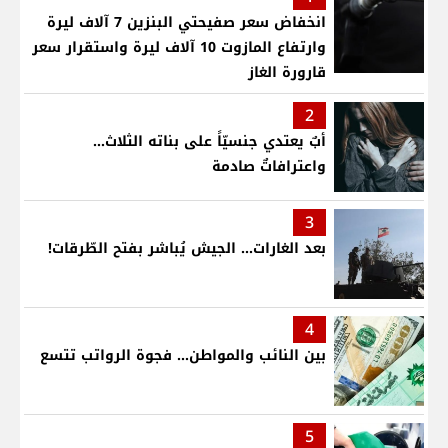
انخفاض سعر صفيحتي البنزين 7 آلاف ليرة
وارتفاع المازوت 10 آلاف ليرة واستقرار سعر
قارورة الغاز
2
أبٌ يعتدي جنسيّاً على بناته الثلاث…
واعترافاتٌ صادمة
3
بعد الغارات... الجيش يُباشر بفتح الطّرقات!
4
بين النائب والمواطن... فجوة الرواتب تتسع
5