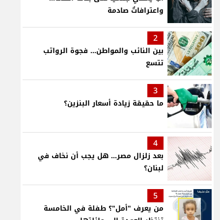
واعترافاتٌ صادمة
2
بين النائب والمواطن... فجوة الرواتب
تتسع
3
ما حقيقة زيادة أسعار البنزين؟
4
بعد زلزال مصر... هل يجب أن نخاف في
لبنان؟
5
من يعرف "أمل"؟ طفلة في الخامسة