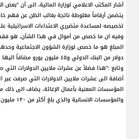
أشار المكتب الاعلامي ل​وزارة المالية​، الى أن "بعض الا
يتضمن أرقاماً مغلوطة ناتجة بغالب الظن عن فهم خا
تخصيصه لمساعدة متضرري الاعتداءات الاسرائيلية ع
دولار من ​البنك الدولي​ و٤٥ مليون يورو مضافاً اليها ٣٢ مليوناً آخر من الاتحاد الاوروبي للوزارة نفسها".
وتابع :"هذا فضلاً عن عشرات ملايين الدولارات التي ص
أضافة الى عشرات ملايين الدولارات التي صرفت عبر ال
المؤسسات المعنية بأعمال الإغاثة، يضاف الى ذلك ما
والمؤسسات الانسانية والذي بلغ أكثر من ١٣٠ مليون دولاراً".