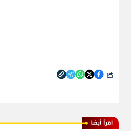
شارك
اقرأ أيضا