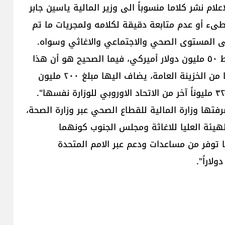
علام نشر كلاما منسوباً الى وزير المالية ​ياسين جابر​
طىء أو عدم متابعة دقيقة لكلامه ولمجريات ما تم
لى المستوى الصحي والاجتماعي والاغاثي وسواه.
وفيه ان ما خصص من أموال في هذا الشأن، هو فقط ٥٠ مليون دولار أميركي، فيما الصحيح هو أن هذا
المبلغ هو ما خصص لوزارة الشؤون الاجتماعية وحدها من الخزينة العامة، يضاف اليها مبلغ ٢٠٠ مليون
رفتها وزارة المالية للقطاع الصحي عبر وزارة الصحة،
هيئة العليا للاغاثة ومجلس الجنوب كونهما
 توفر من مساعدات ودعم عبر الامم المتحدة