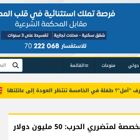
دولي
منوعات
القائمة
بحث
مل"؟ طفلة في الخامسة تنتظر العودة إلى عائلتها
خا
وزارة المالية أوضحت حقيقة المبالغ المخصصة لمتضرري الحرب: 50 مليون دولار