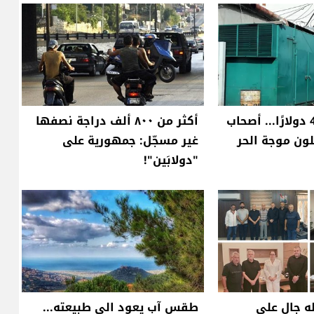
من 300 إلى 450 دولارًا... أصحاب
أكثر من ٨٠٠ ألف دراجة نصفها
ون موجة الحر
غير مسجّل: جمهورية على
"دولابَين"!
ه جال على
طقس آب يعود الى طبيعته...