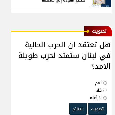
تنتظر العودة إلى عائلتها
ﺗﺼﻮﻳﺖ
هل تعتقد ان الحرب الحالية
في لبنان ستمتد لحرب طويلة
الامد؟
نعم
كلا
لا أعلم
تصويت
النتائج