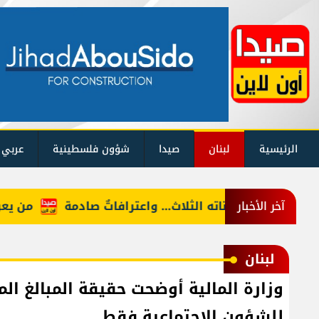
الرئيسية
لبنان
صيدا
شؤون فلسطينية
عربي 
نسيّاً على بناته الثلاث… واعترافاتٌ صادمة
من يعرف "أ
آخر الأخبار
لبنان
للشؤون الاجتماعية فقط