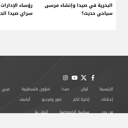
البحرية في صيدا وإنشاء مرسى
رؤساء الإدارات
سياحي حديث؟
سراي صيدا الح
instagram
youtube
twitter
facebook
الرئيسية
لبنان
صيدا
شؤون فلسطينية
عربي 
إعــلانات
إخترنا لكم
صور وفيديو
أرشيف
من نحن
سياسة الخصوصية
اتصل بنا
©2024 صيدا اون لاين All Rights Reserved.