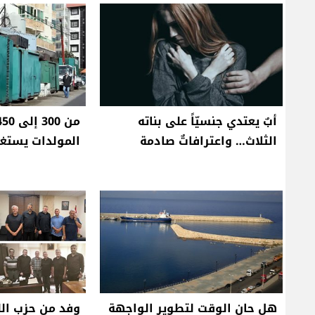
أبٌ يعتدي جنسيّاً على بناته
الثلاث… واعترافاتٌ صادمة
المولدات يستغل
هل حان الوقت لتطوير الواجهة
وفد من حزب الل