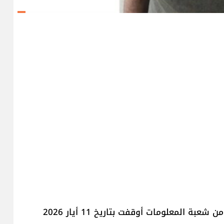
أعلنت المديرية العامة ل​قوى الأمن الداخلي​ أن دورية من شعبة المعلومات أوقفت بتاريخ 11 أيار 2026