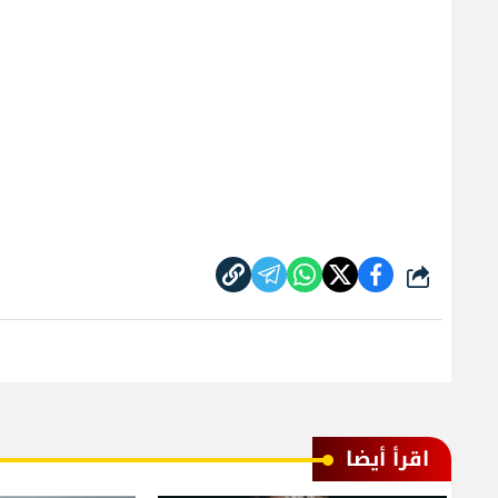
شارك
اقرأ أيضا