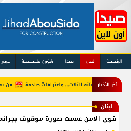
الرئيسية
لبنان
صيدا
شؤون فلسطينية
عربي 
جنسيّاً على بناته الثلاث… واعترافاتٌ صادمة
من يعرف "
آخر الأخبار
لبنان
قوى الأمن عممت صورة موقوف بجرائم 