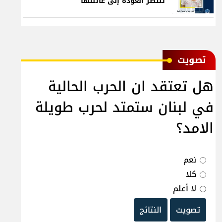
تنتظر العودة إلى عائلتها
ﺗﺼﻮﻳﺖ
هل تعتقد ان الحرب الحالية
في لبنان ستمتد لحرب طويلة
الامد؟
نعم
كلا
لا أعلم
تصويت
النتائج