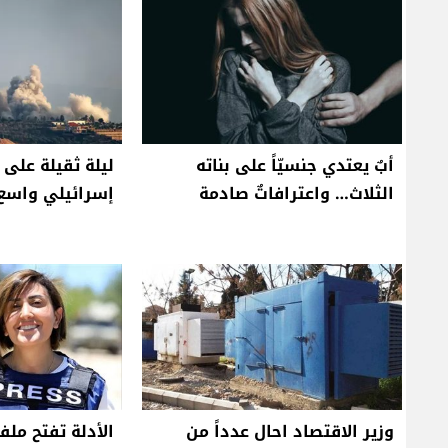
أبٌ يعتدي جنسيّاً على بناته
ليلة ثقيلة على 
الثلاث… واعترافاتٌ صادمة
إسرائيلي واسع 
وزير الاقتصاد احال عدداً من
الأدلة تفتح ملف