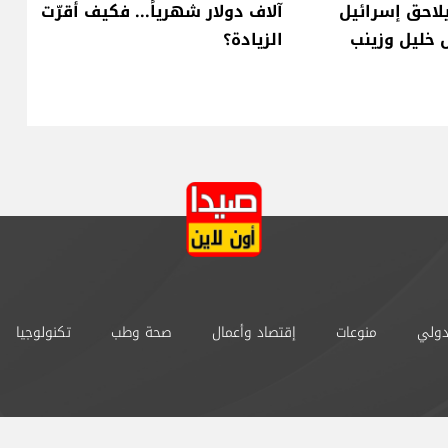
لاحق إسرائيل
آلاف دولار شهرياً... فكيف أقرّت
 خليل وزينب
الزيادة؟
دولي
منوعات
إقتصاد وأعمال
صحة وطب
تكنولوجيا