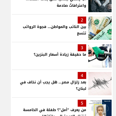
واعترافاتٌ صادمة
2
بين النائب والمواطن... فجوة الرواتب
تتسع
3
ما حقيقة زيادة أسعار البنزين؟
4
بعد زلزال مصر... هل يجب أن نخاف في
لبنان؟
5
من يعرف "أمل"؟ طفلة في الخامسة