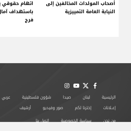
أصحاب المولدات المخالفين إلى
اتهام حقوقي ي
النيابة العامة التمييزية
باستهداف آمال
فرج
instagram
youtube
twitter
facebook
الرئيسية
لبنان
صيدا
شؤون فلسطينية
عربي 
إعــلانات
إخترنا لكم
صور وفيديو
أرشيف
من نحن
سياسة الخصوصية
اتصل بنا
©2024 صيدا اون لاين All Rights Reserved.