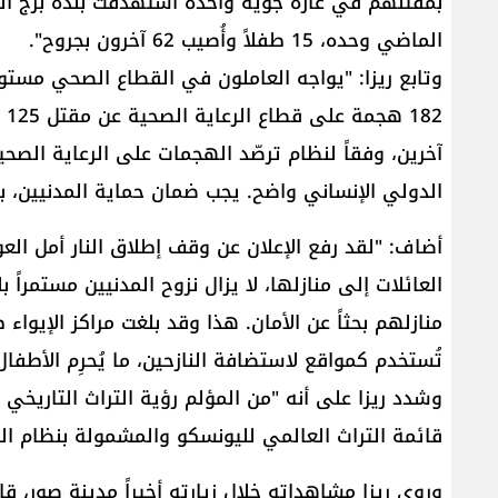
بمقتلهم في غارة جوية واحدة استهدفت بلدة برج الش
الماضي وحده، 15 طفلاً وأُصيب 62 آخرون بجروح".
الدولي الإنساني واضح. يجب ضمان حماية المدنيين، بمَ
أضاف: "لقد رفع الإعلان عن وقف إطلاق النار أمل العودة
العائلات إلى منازلها، لا يزال نزوح المدنيين مستمراً ب
منازلهم بحثاً عن الأمان. هذا وقد بلغت مراكز الإيواء
تُستخدم كمواقع لاستضافة النازحين، ما يُحرِم الأطفا
وشدد ريزا على أنه "من المؤلم رؤية التراث التاريخي ا
قائمة التراث العالمي لليونسكو والمشمولة بنظام الحما
وروى ريزا مشاهداته خلال زيارته أخيراً مدينة صور، قا