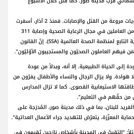
مالي قرب مدينة صور. كما قُتل خلال الأسبوع
وتابع ريزا: "يواجه العاملون في القطاع الصحي مستويات مروعة من القتل والإصابات. فمنذ 2 آذار، أسفرت
182 هجمة على قطاع الرعاية الصحية عن مقتل 125 من العاملين في مجال الرعاية الصحية وإصابة 311
آخرين، وفقاً لنظام ترصّد الهجمات على الرعاية الصحية التابع لمنظمة الصحة العالمية (SSA). إنّ القانون
ن فيهم العاملون الصحيّون والمستجيبون الأوّليّون".
 إلى الحياة الطبيعية. إلا أنه، وبدلاً من عودة
لا هوادة. ولا يزال الرجال والنساء والأطفال يفرّون من
 طاقتها الاستيعابية القصوى. كما لا تزال المدارس
ل من حقّهم في التعليم".
لفريد للبنان، بما في ذلك مدينة صور، المُدرَجة على
ية المعزّزة، يتعرّض للتهديد جراء الأعمال العدائية".
ئلاً: "التقيتُ في المدينة بأشخاص نازحين يُقيمون في