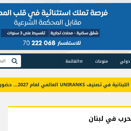
دولي
منوعات
القائمة
بحث
العالمي لعام 2027... حضور عالمي وعربي
حرب في لبنان