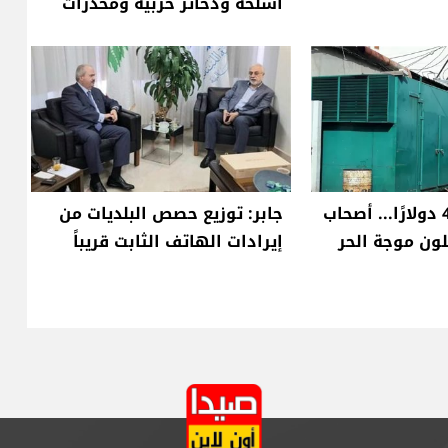
أسلحة وذخائر حربية ومخدرات
من 300 إلى 450 دولارًا... أصحاب
جابر: توزيع حصص البلديات من
ون موجة الحر
إيرادات الهاتف الثابت قريباً