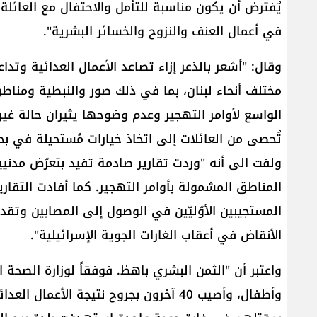
يُفترض أن يكون مناسبة للتأمل والاحتفال مع العائلة،
في أعمال العنف والنزوح والخسائر البشرية".
وقال: "أشعر بالذعر إزاء تصاعد الأعمال العدائية وتد
مختلف أنحاء لبنان، بما في ذلك صور والنبطية ومناط
الواسع لأوامر التهجير وعدم وضوحها يثيران حالة غير م
تُحصى من العائلات إلى اتخاذ خيارات مُستحيلة في بحث
ولفت الى أنه "وردت تقارير صادمة تفيد بتعرّض مدنيي
المناطق المشمولة بأوامر التهجير. كما أفادت التقاري
المستجيبين الأوّليّين في الوصول إلى المصابين وت
الأنقاض في أعقاب الغارات الجوية الإسرائيلية".