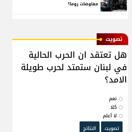
مفاوضات روما؟
ﺗﺼﻮﻳﺖ
هل تعتقد ان الحرب الحالية
في لبنان ستمتد لحرب طويلة
الامد؟
نعم
كلا
لا أعلم
تصويت
النتائج