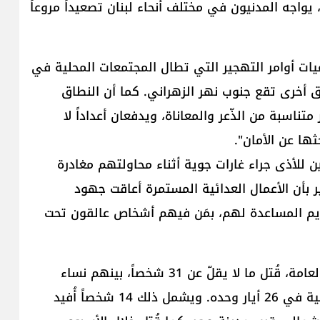
 يواجه المدنيون في مختلف أنحاء لبنان تصعيداً مروعاً
اعيات أوامر التهجير التي تطال المجتمعات المحلية في
ق أخرى تقع جنوب نهر الزهراني. كما أن النطاق
تناسبة من الذّعر والمعاناة، ويدفعان أعداداً لا
ها عن الأمان".
ن للأذى جراء غارات جوية أثناء محاولتهم مغادرة
ر بأن الأعمال العدائية المستمرة أعاقت جهود
قديم المساعدة لهم، بمَن فيهم أشخاص عالقون تحت
واعتبر أن "الثمن البشري باهظ. فوفقاً لوزارة الصحة العامة، قُتل ما لا يقلّ عن 31 شخصاً، بينهم نساء
وأطفال، وأصيب 40 آخرون بجروح نتيجة الأعمال العدائية في 26 أيار وحده. ويشمل ذلك 14 شخصاً أُفيد