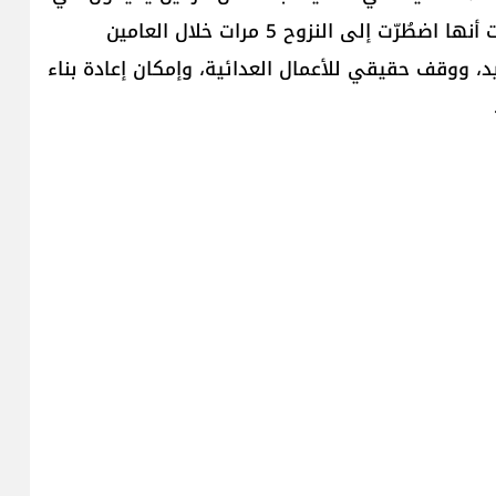
أحد مراكز الإيواء الجماعية. وقد أخبرتني بعض العائلات أنها اضطُرّت إلى النزوح 5 مرات خلال العامين
، ووقف حقيقي للأعمال العدائية، وإمكان إعادة بناء