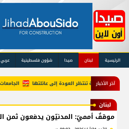
الرئيسية
لبنان
صيدا
شؤون فلسطينية
عربي 
ي الخامسة تنتظر العودة إلى عائلتها
الجامعات اللبنانية في تصنيف UNIRANKS 
آخر الأخبار
لبنان
موقفٌ أمميّ: المدنيّون يدفعون ثمن ال