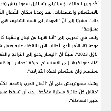
بالاستسلام والانسحابات. لقد وَعدنا سكان الشّمال ال
ذلك"، مشيرًا إلى أنّ "العودة إلى ​قلعة الشقيف​ ه
مشوّهة".
ولفت في تصريح، إلى "أنّنا هربنا من لبنان وتلقّينا كارث
الأوّل 2023"، مبيّنًا أنّ "اليسار يدعو إلى التر
هنا، دعوا فيها إلى الاستسلام لحركة "حماس" والانس
نستسلم ولن نستسلم لهذه التنازلات".
وشدّد سموتريتش على أنّ "أثمان الحرب باهظة، لكنّها
"مقابل كلّ طائرة مسيّرة مفخّخة، يجب أن تسقط عشرة م
تغيير المعادلة".