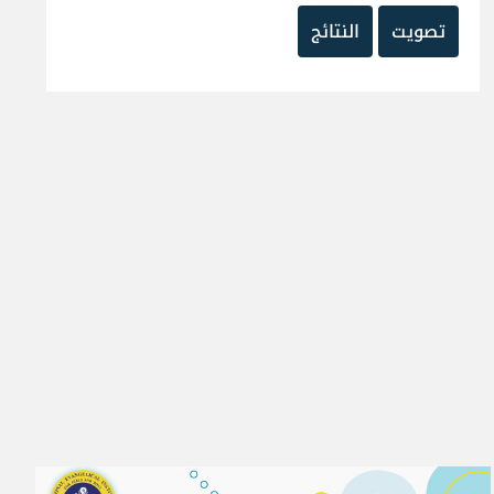
تصويت
النتائج