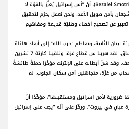
أكّد وزير الماليّة الإسرائيلي ​بتسلئيل سموتريتش​ (Bezalel Smotrich)، أنّ "أمن إسرائيل يُعزَّز بالقوّة لا
شّجعان بأمن طويل الأمد، ونحن نعمل بحزم لتحقيق
ي تعبير عن تصحيح أخطاء وطنيّة قديمة ومفاهيم
ة لبنان الثّانية، وتعاظم "​حزب الله​" إلى أبعاد هائلة
ووحشيّة، الأمر الّذي نُطالب الآن بالقضاء عليه بعمل شاق. لقد هربنا من ​قطاع غزة​، وتلقينا كارثة 7 تشرين
اجع والضعف. وقد شنّ أبطاله على الإنترنت مؤخّرًا حملةً طائشةً
حاب من غزّة، متجاهلين أمن سكان الجنوب. لم
 ضرورية لأمن إسرائيل ومستقبلها"، مؤكّدًا أنّ
بانٍ في ​بيروت​". وركّز على أنّه "يجب على إسرائيل