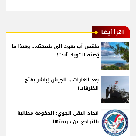
اقرأ أيضا
طقس آب يعود الى طبيعته... وهذا ما
يُخبّئه الـ"ويك آند"!
بعد الغارات... الجيش يُباشر بفتح
الطّرقات!
اتحاد النقل الجوي: الحكومة مطالبة
بالتراجع عن جريمتها