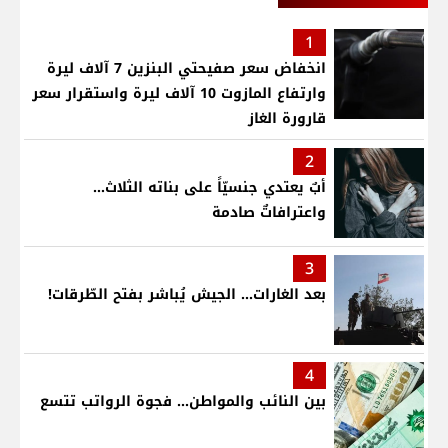
1
انخفاض سعر صفيحتي البنزين 7 آلاف ليرة
وارتفاع المازوت 10 آلاف ليرة واستقرار سعر
قارورة الغاز
2
أبٌ يعتدي جنسيّاً على بناته الثلاث…
واعترافاتٌ صادمة
3
بعد الغارات... الجيش يُباشر بفتح الطّرقات!
4
بين النائب والمواطن... فجوة الرواتب تتسع