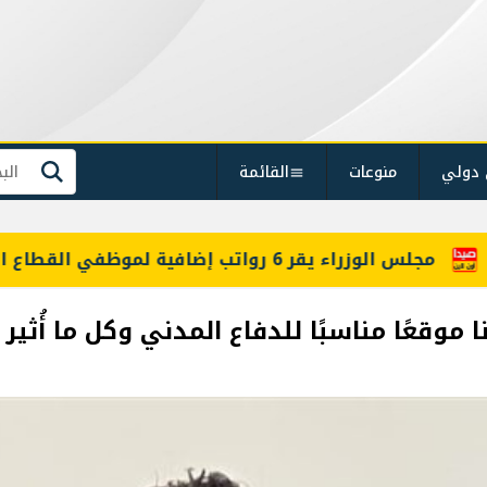
 دولي
منوعات
القائمة
بحث
معلومات للـLBCI: مجلس الوزراء يقر 6 رواتب إضافية لموظفي القطاع العام وصرف الفروقات بأثر رجعي منذ آذار
 موقعًا مناسبًا للدفاع المدني وكل ما أُثي