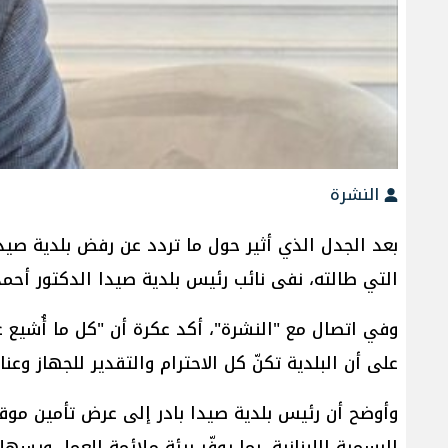
النشرة
بعد الجدل الذي أثير حول ما تردد عن رفض بلدية ​صيدا
التي طالته، نفى نائب رئيس ​بلدية صيدا​ الدكتور ​أحم
وفي اتصال مع "النشرة"، أكد عكرة أن "كل ما أُشيع عن
على أن البلدية تكنّ كل الاحترام والتقدير للجهاز وع
وأوضح أن رئيس بلدية صيدا بادر إلى عرض تأمين موق
الرسمية اللبنانية، بما يوفّر بيئة ملائمة للعمل ويسه