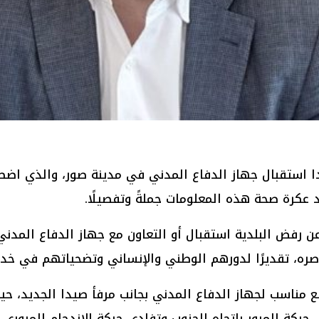
​ استقبال ​جهاز الدفاع المدني​ في مدينة صور، والذي اضطر
د عكرة​ صحة هذه المعلومات جملةً وتفصيلًا.
 رفض البلدية استقبال أو التعاون مع جهاز الدفاع المدني ع
ناصره، تقديرًا لدورهم الوطني والإنساني وتضحياتهم في خدمة
ع مناسب لجهاز الدفاع المدني بجانب مرفأ صيدا الجديد، ح
ل حركة المرور باتجاه الجنوب وتفادي حركة الازدحام المروري 