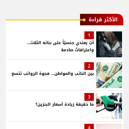
الأكثر قراءة
1
أبٌ يعتدي جنسيّاً على بناته الثلاث…
واعترافاتٌ صادمة
2
بين النائب والمواطن... فجوة الرواتب تتسع
3
ما حقيقة زيادة أسعار البنزين؟
4