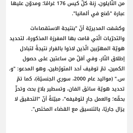
من النّايلون، زِنة كلّ كيس 176 غرامًا؛ ومدوّن عليها
عبارة "صُنع في ألمانيا".
وكشفت المديريّة أنّ "بنتيجة الاستقصاءات
والتحرّيات الّتي قامت بها المفرزة المذكورة، لتحديد
هويّة المهرّبين الّذين لاذوا بالفرار نتيجةً لتبادل
إطلاق النّار، وفي أقلّ من ساعتين على حصول
الكمين، تمّ توقيف أحد المتورّطين، وهو المدعو: "و.
س." (مواليد عام 2000، سوري الجنسيّة)، كما تمّ
تحديد هويّة سائق الفان، وتسطير بلاغ بحث وتحرٍّ
بحقّه؛ والعمل جارٍ لتوقيفه"، مبيّنةً أنّ "التحقيق لا
يزال جاريًا، بالتنسيق مع القضاء المختص".