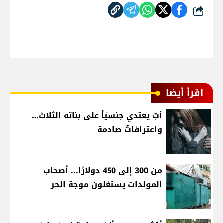
شارك
اقرأ أيضا
أبٌ يعتدي جنسيّاً على بناته الثلاث…
واعترافاتٌ صادمة
من 300 إلى 450 دولارًا... أصحاب
المولدات يستغلون موجة الحر