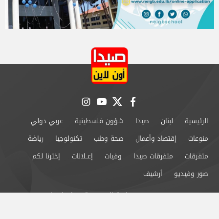
instagram
youtube
twitter
facebook
الرئيسية
لبنان
صيدا
شؤون فلسطينية
عربي دولي
منوعات
إقتصاد وأعمال
صحة وطب
تكنولوجيا
رياضة
متفرقات
متفرقات صيدا
وفيات
إعــلانات
إخترنا لكم
صور وفيديو
أرشيف
من نحن
سياسة الخصوصية
اتصل بنا
©2024 صيدا اون لاين All Rights Reserved.