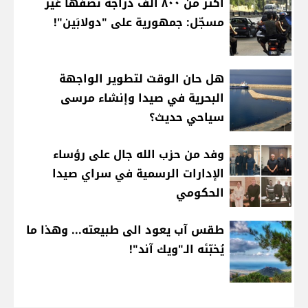
أكثر من ٨٠٠ ألف دراجة نصفها غير
مسجّل: جمهورية على "دولابَين"!
هل حان الوقت لتطوير الواجهة
البحرية في صيدا وإنشاء مرسى
سياحي حديث؟
وفد من حزب الله جال على رؤساء
الإدارات الرسمية في سراي صيدا
الحكومي
طقس آب يعود الى طبيعته... وهذا ما
يُخبّئه الـ"ويك آند"!