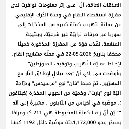
العلاقات العامّة، أنّ "على إثر معلومات توافرت لدى ​
مفرزة استقصاء البقاع​ في وحدة الدّرك الإقليمي
عن عمليّة لتهريب كميّة كبيرة من المخدّرات إلى ​
سوريا​ عبر طرقات ترابيّة غير شرعيّة، وبنتيجة
المتابعة، نفّذت قوّة من المفرزة المذكورة كمينًا
محكمًا بتاريخ 2026-05-22 في محلّة ​مشاريع القاع​،
لإحباط عمليّة التّهريب وتوقيف المتورّطين"
وأوضحت في بلاغ، أنّ "بعد تبادلٍ لإطلاق النّار مع
المهرّبين، تمّ ضبط "فان" نوع "مرسيدس" ودرّاجة
آليّة نوع "بارت"، وكميّة من الحبوب المخدّرة (​كبتاغون​
)، موضّبة في أكياس من النّايلون"، مشيرةً إلى أنّه
"تبيّن أنّ زِنة الكميّة المضبوطة هي 211 كيلوغرامًا،
وتقدّر بنحو 1,172,000حبّة موضّبة داخل 1192 كيسًا