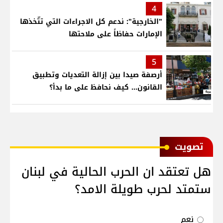
4
"الخارجية": ندعم كل الاجراءات التي تتّخذها
الإمارات حفاظاً على ملاحتها
5
أرصفة صيدا بين إزالة التعديات وتطبيق
القانون... كيف نحافظ على ما بدأ؟
ﺗﺼﻮﻳﺖ
هل تعتقد ان الحرب الحالية في لبنان
ستمتد لحرب طويلة الامد؟
نعم