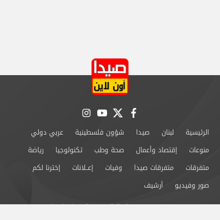
instagram
youtube
twitter
facebook
الرئيسية
لبنان
صيدا
شؤون فلسطينية
عربي دولي
منوعات
إقتصاد وأعمال
صحة وطب
تكنولوجيا
رياضة
متفرقات
متفرقات صيدا
وفيات
إعــلانات
إخترنا لكم
صور وفيديو
أرشيف
من نحن
سياسة الخصوصية
اتصل بنا