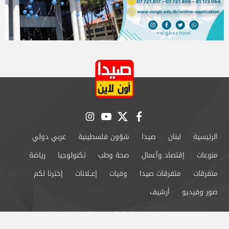
instagram
youtube
twitter
facebook
الرئيسية
لبنان
صيدا
شؤون فلسطينية
عربي دولي
منوعات
إقتصاد وأعمال
صحة وطب
تكنولوجيا
رياضة
متفرقات
متفرقات صيدا
وفيات
إعــلانات
إخترنا لكم
صور وفيديو
أرشيف
من نحن
سياسة الخصوصية
اتصل بنا