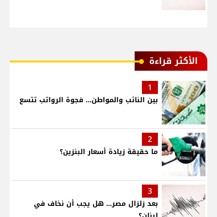
الأكثر قراءة
1
بين النائب والمواطن... فجوة الرواتب تتسع
2
ما حقيقة زيادة أسعار البنزين؟
3
بعد زلزال مصر... هل يجب أن نخاف في
لبنان؟