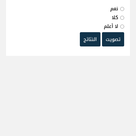
نعم
كلا
لا أعلم
تصويت
النتائج