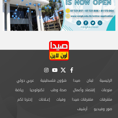
instagram
youtube
twitter
facebook
الرئيسية
لبنان
صيدا
شؤون فلسطينية
عربي دولي
منوعات
إقتصاد وأعمال
صحة وطب
تكنولوجيا
رياضة
متفرقات
متفرقات صيدا
وفيات
إعــلانات
إخترنا لكم
صور وفيديو
أرشيف