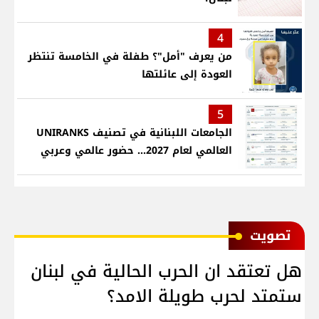
4
من يعرف "أمل"؟ طفلة في الخامسة تنتظر
العودة إلى عائلتها
5
الجامعات اللبنانية في تصنيف UNIRANKS
العالمي لعام 2027... حضور عالمي وعربي
ﺗﺼﻮﻳﺖ
هل تعتقد ان الحرب الحالية في لبنان
ستمتد لحرب طويلة الامد؟