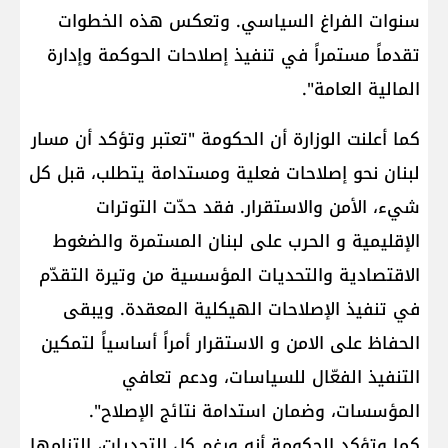
سنوات الفراغ السياسي. وتعكس هذه الخطوات
تقدماً مستمراً في تنفيذ إصلاحات الحوكمة و​إدارة
المالية العامة​".
كما أعلنت الوزارة أن الحكومة "تعتبر وتؤكد أن مسار
لبنان نحو إصلاحات فعلية ومستدامة يتطلب، قبل كل
شيء، الأمن والاستقرار. فقد حدّت التوترات
الإقليمية و ​الحرب على لبنان​ المستمرة والضغوط
الاقتصادية والتحديات المؤسسية من وتيرة التقدّم
في تنفيذ ​الإصلاحات الهيكلية​ المعقدة. ويبقى
الحفاظ على الامن و الاستقرار أمراً أساسياً لتمكين
التنفيذ الفعّال للسياسات، ودعم تعافي
المؤسسات، وضمان استدامة نتائج الإصلاح".
كما وتؤكد الحكومة أنه ورغم كل التحديات، التزامها