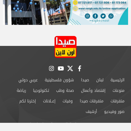
instagram
youtube
twitter
facebook
الرئيسية
لبنان
صيدا
شؤون فلسطينية
عربي دولي
منوعات
إقتصاد وأعمال
صحة وطب
تكنولوجيا
رياضة
متفرقات
متفرقات صيدا
وفيات
إعــلانات
إخترنا لكم
صور وفيديو
أرشيف
من نحن
سياسة الخصوصية
اتصل بنا