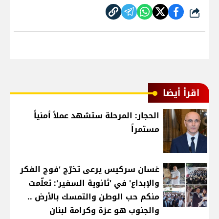
شارك
اقرأ أيضا
الحجار: المرحلة ستشهد عملاً أمنياً
مستمراً
غسان سركيس يرعى تخرّج 'فوج الفكر
والإبداع' في 'ثانوية السفير': تعلّمت
منكم حب الوطن والتمسك بالأرض ..
والجنوب هو عزة وكرامة لبنان