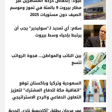
عبود: إنخفاض حركة المسافرين عبر
مطار بيروت 9 بالمئة في تموز وموسم
الصيف دون مستويات 2025
سلام: أي تمديد لـ"سوليدير" يجب أن
يرتبط بإحياء وسط بيروت
بين النائب والمواطن... فجوة الرواتب
تتسع
السعودية وتركيا وباكستان توقع
"اتفاقية مكة للدفاع المشترك" لتعزيز
التعاون الدفاعي والردع الاستراتيجي
عمر مرجان يطلق 'أكاديمية نادي الحرية