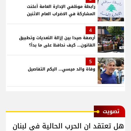
رابطة موظفي الإدارة العامة أعلنت
المشاركة في الاضراب العام الاثنين
4
أرصفة صيدا بين إزالة التعديات وتطبيق
القانون... كيف نحافظ على ما بدأ؟
5
وفاة والد ميسي... اليكم التفاصيل
ﺗﺼﻮﻳﺖ
هل تعتقد ان الحرب الحالية في لبنان