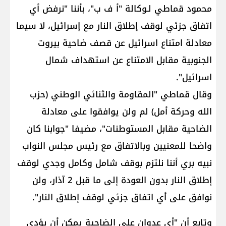
محمود قماطي​ لـوكالة "أ ف ب"، بأننا "نرفض أي
اتفاق جزئي لوقف إطلاق النار مع ​إسرائيل​، لا سيما
معادلة امتناع اسرائيل عن قصف ضاحية بيروت
الجنوبية مقابل الامتناع عن استهداف شمال
اسرائيل".
وقال قماطي "المقاومة والثنائي الوطني (حزب
الله وحركة أمل) لم ولن يوافقوا على معادلة
الضاحية مقابل المستوطنات"، مضيفا "جوابنا كان
واضحا للمعنيين وبالاتفاق مع رئيس مجلس النواب
نبيه بري أننا نلتزم بوقف شامل وكامل وجدي لوقف
إطلاق النار بدون العودة إلى ما قبل 2 آذار، ولن
نوافق على أي اتفاق جزئي لوقف إطلاق النار".
وتابع أن "أي عدوان على الضاحية يمكن أن يؤدي