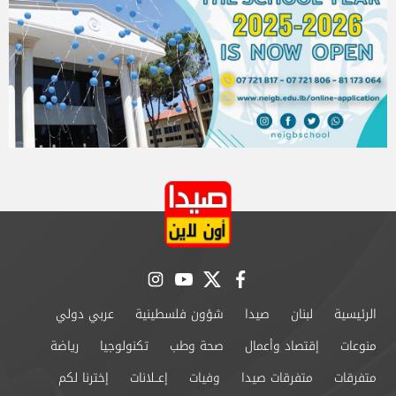
instagram
youtube
twitter
facebook
الرئيسية
لبنان
صيدا
شؤون فلسطينية
عربي دولي
منوعات
إقتصاد وأعمال
صحة وطب
تكنولوجيا
رياضة
متفرقات
متفرقات صيدا
وفيات
إعــلانات
إخترنا لكم