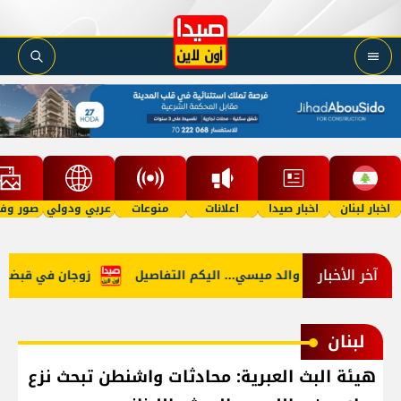
اخبار لبنان
اخبار صيدا
اعلانات
منوعات
عربي ودولي
صور وفي
آخر الأخبار
ن
وفاة والد ميسي... اليكم التفاصيل
زوجان في قبضة الأمن
لبنان
هيئة البث العبرية: محادثات واشنطن تبحث نزع