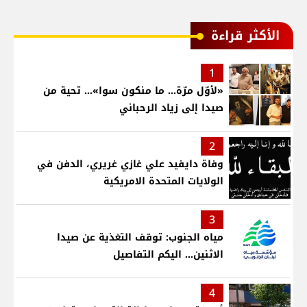
الأكثر قراءة
1
«لأوّل مرّة… ما منكون سوا»… تحية من
صيدا إلى زياد الرحباني
2
وفاة دايفيد علي غازي غريري، الدفن في
الولايات المتحدة الامريكية
3
مياه الجنوب: توقف التغذية عن صيدا
الاثنين... اليكم التفاصيل
4