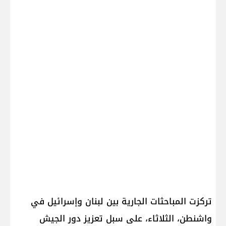
تركزت المباحثات الجارية بين ​لبنان​ و​إسرائيل​ في ​
واشنطن​، الثلاثاء، على سبل تعزيز دور الجيش