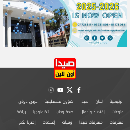
instagram
youtube
twitter
facebook
الرئيسية
لبنان
صيدا
شؤون فلسطينية
عربي دولي
منوعات
إقتصاد وأعمال
صحة وطب
تكنولوجيا
رياضة
متفرقات
متفرقات صيدا
وفيات
إعــلانات
إخترنا لكم