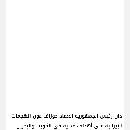
دان رئيس الجمهورية العماد ​جوزاف عون​ الهجمات
الإيرانية على أهداف مدنية في ​الكويت​ و​البحرين​