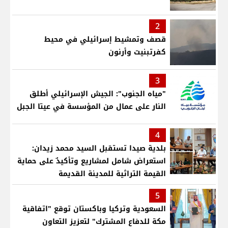
2
قصف وتمشيط إسرائيلي في محيط
كفرتبنيت وأرنون
3
"مياه الجنوب": الجيش الإسرائيلي أطلق
النار على عمال من المؤسسة في عيتا الجبل
4
بلدية صيدا تستقبل السيد محمد زيدان:
استعراض شامل لمشاريع وتأكيدٌ على حماية
القيمة التراثية للمدينة القديمة
5
السعودية وتركيا وباكستان توقع "اتفاقية
مكة للدفاع المشترك" لتعزيز التعاون