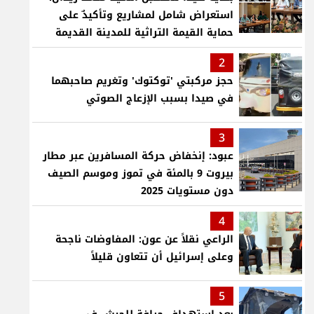
استعراض شامل لمشاريع وتأكيدٌ على
حماية القيمة التراثية للمدينة القديمة
2
حجز مركبتي 'توكتوك' وتغريم صاحبهما
في صيدا بسبب الإزعاج الصوتي
3
عبود: إنخفاض حركة المسافرين عبر مطار
بيروت 9 بالمئة في تموز وموسم الصيف
دون مستويات 2025
4
الراعي نقلاً عن عون: المفاوضات ناجحة
وعلى إسرائيل أن تتعاون قليلاً
5