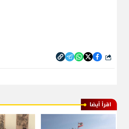
شارك
اقرأ أيضا