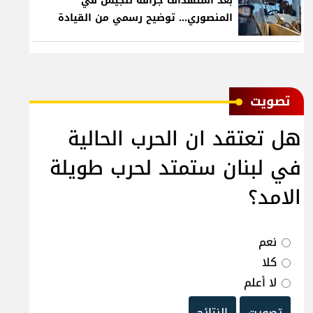
بعد استهداف جرافة للجيش في
المنصوري... توضيح رسمي من القيادة
ﺗﺼﻮﻳﺖ
هل تعتقد ان الحرب الحالية
في لبنان ستمتد لحرب طويلة
الامد؟
نعم
كلا
لا أعلم
تصويت
النتائج