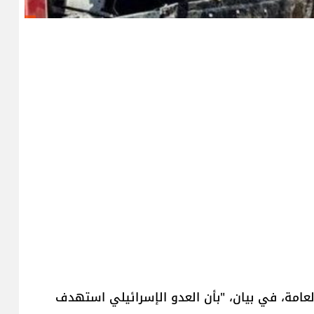
لعامة، في بيان، "بأن العدو ال​إسرائيل​ي استهدف