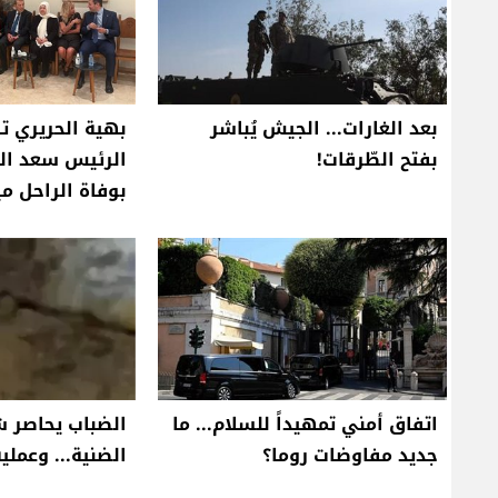
بعد الغارات... الجيش يُباشر
بهية الحريري ت
بفتح الطّرقات!
الرئيس سعد الح
بوفاة الراحل م
اتفاق أمني تمهيداً للسلام... ما
الضباب يحاصر ش
جديد مفاوضات روما؟
الضنية... وعملية