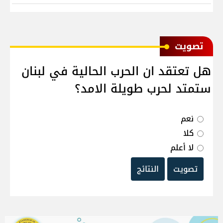
ﺗﺼﻮﻳﺖ
هل تعتقد ان الحرب الحالية في لبنان
ستمتد لحرب طويلة الامد؟
نعم
كلا
لا أعلم
تصويت
النتائج