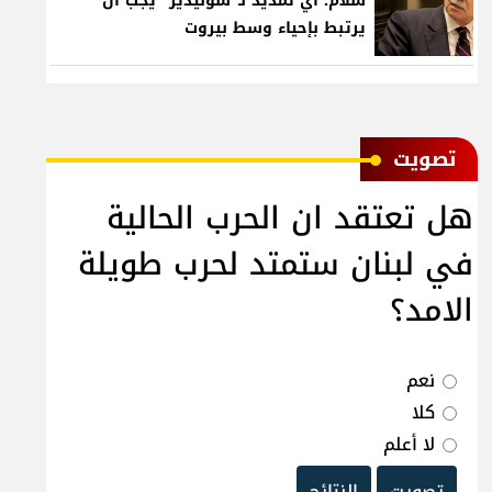
سلام: أي تمديد لـ"سوليدير" يجب أن
يرتبط بإحياء وسط بيروت
ﺗﺼﻮﻳﺖ
هل تعتقد ان الحرب الحالية
في لبنان ستمتد لحرب طويلة
الامد؟
نعم
كلا
لا أعلم
تصويت
النتائج