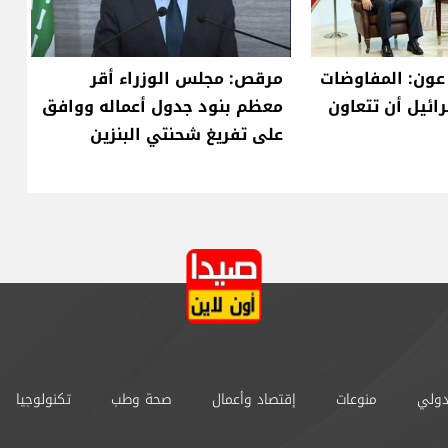
 عون: المفاوضات
مرقص: مجلس الوزراء أقر
ائيل أن تتعاون
معظم بنود جدول أعماله ووافق
على تفريغ شحنتي البنزين
دولي
منوعات
إقتصاد وأعمال
صحة وطب
تكنولوجيا