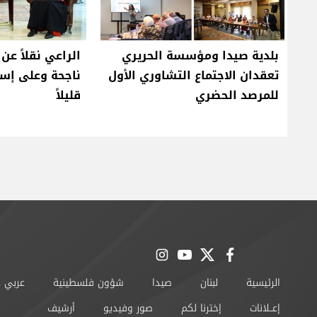
بلدية صيدا ومؤسسة الحريري
الراعي نقلاً عن
تعقدان الاجتماع التشاوري الأول
ناجحة وعلى إسر
للمرصد الحضري
قليلاً
instagram
youtube
twitter
facebook
الرئيسية
لبنان
صيدا
شؤون فلسطينية
عربي 
إعــلانات
إخترنا لكم
صور وفيديو
أرشيف