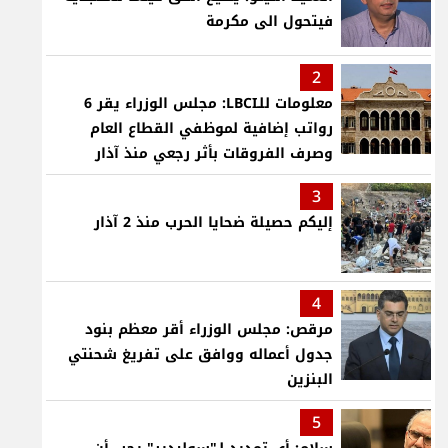
فيتحول الى مكرمة
2
معلومات للـLBCI: مجلس الوزراء يقر 6
رواتب إضافية لموظفي القطاع العام
وصرف الفروقات بأثر رجعي منذ آذار
3
إليكم حصيلة ضحايا الحرب منذ 2 آذار
4
مرقص: مجلس الوزراء أقر معظم بنود
جدول أعماله ووافق على تفريغ شحنتي
البنزين
5