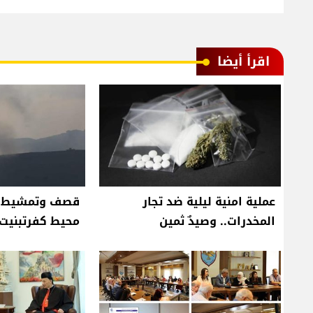
اقرأ أيضا
عملية امنية ليلية ضد تجار
قصف وتمشيط إ
المخدرات.. وصيدٌ ثمين
محيط كفرتبنيت 