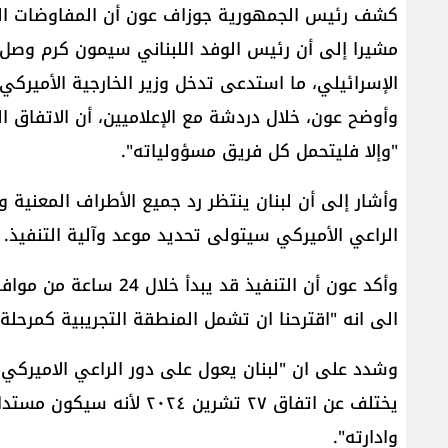
كشف رئيس الجمهورية ​جوزاف عون​ أن المفاوضات ا
مشيرا إلى أن رئيس الوفد اللبناني سيمون كرم وصل 
الإسرائيلي، ما استدعى تدخل وزير الخارجية الأميركي 
وأوضح عون، خلال دردشة مع الإعلاميين، أن الاتفاق ال
"وإلا فليتحمل كل فريق مسؤولياته".
وأشار إلى أن لبنان ينتظر رد جميع الأطراف المعنية وتق
الراعي الأميركي سيتولى تحديد موعد وآلية التنفيذ.
وأكد عون أن التنفيذ قد 
الى انه "اقترحنا ان تشمل المنطقة التجريبية كمرحل
وشدد على ان "لبنان يعول على دور الراعي الاميركي ا
يختلف عن اتفاق ٢٧ تشرين ٢٤
وادارته".