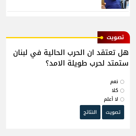
ﺗﺼﻮﻳﺖ
هل تعتقد ان الحرب الحالية في لبنان
ستمتد لحرب طويلة الامد؟
نعم
كلا
لا أعلم
تصويت
النتائج