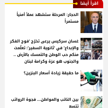
اقرأ أيضا
الحجار: المرحلة ستشهد عملاً أمنياً
مستمراً
غسان سركيس يرعى تخرّج 'فوج الفكر
والإبداع' في 'ثانوية السفير': تعلّمت
منكم حب الوطن والتمسك بالأرض ..
والجنوب هو عزة وكرامة لبنان
ما حقيقة زيادة أسعار البنزين؟
بين النائب والمواطن... فجوة الرواتب
تتسع