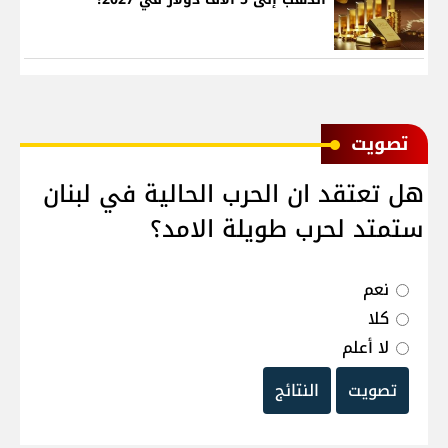
ﺗﺼﻮﻳﺖ
هل تعتقد ان الحرب الحالية في لبنان
ستمتد لحرب طويلة الامد؟
نعم
كلا
لا أعلم
تصويت
النتائج