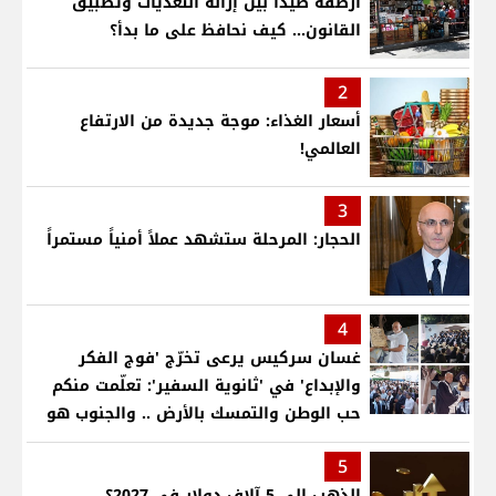
أرصفة صيدا بين إزالة التعديات وتطبيق
القانون... كيف نحافظ على ما بدأ؟
2
أسعار الغذاء: موجة جديدة من الارتفاع
العالمي!
3
الحجار: المرحلة ستشهد عملاً أمنياً مستمراً
4
غسان سركيس يرعى تخرّج 'فوج الفكر
والإبداع' في 'ثانوية السفير': تعلّمت منكم
حب الوطن والتمسك بالأرض .. والجنوب هو
عزة وكرامة لبنان
5
الذهب إلى 5 آلاف دولار في 2027؟