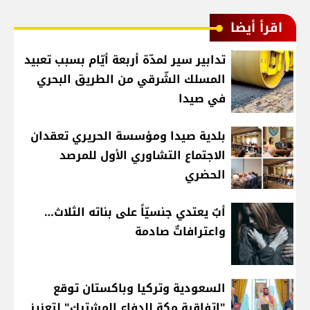
اقرأ أيضا
تدابير سير لمدّة أربعة أيّام بسبب تعبيد
المسلك الشّرقي من الطريق البحري
في صيدا
بلدية صيدا ومؤسسة الحريري تعقدان
الاجتماع التشاوري الأول للمرصد
الحضري
أبٌ يعتدي جنسيّاً على بناته الثلاث…
واعترافاتٌ صادمة
السعودية وتركيا وباكستان توقع
"اتفاقية مكة للدفاع المشترك" لتعزيز