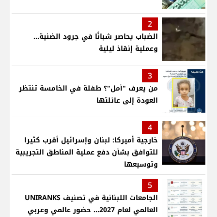
2
الضباب يحاصر شبانًا في جرود الضنية...
وعملية إنقاذ ليلية
3
من يعرف "أمل"؟ طفلة في الخامسة تنتظر
العودة إلى عائلتها
4
خارجية أميركا: لبنان وإسرائيل أقرب كثيرا
للتوافق بشأن دفع عملية المناطق التجريبية
وتوسيعها
5
الجامعات اللبنانية في تصنيف UNIRANKS
العالمي لعام 2027... حضور عالمي وعربي