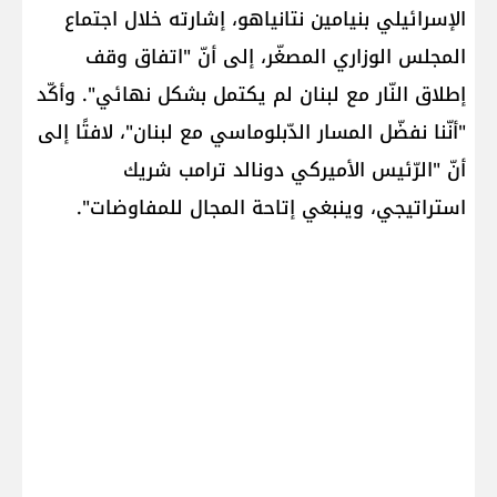
الإسرائيلي ​بنيامين نتانياهو​، إشارته خلال اجتماع
المجلس الوزاري المصغّر، إلى أنّ "اتفاق وقف
إطلاق النّار مع ​لبنان​ لم يكتمل بشكل نهائي". وأكّد
"أنّنا نفضّل المسار الدّبلوماسي مع لبنان"، لافتًا إلى
أنّ "الرّئيس الأميركي ​دونالد ترامب​ شريك
استراتيجي، وينبغي إتاحة المجال للمفاوضات".