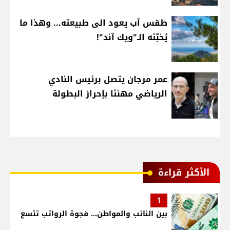
طقس آب يعود الى طبيعته... وهذا ما
يُخبّئه الـ"ويك آند"!
عمر مرجان يتصل برئيس النادي
الرياضي مهنئا بإحراز البطولة
الأكثر قراءة
1
بين النائب والمواطن... فجوة الرواتب تتسع