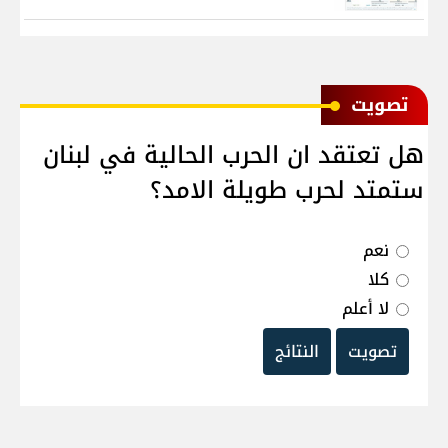
ﺗﺼﻮﻳﺖ
هل تعتقد ان الحرب الحالية في لبنان
ستمتد لحرب طويلة الامد؟
نعم
كلا
لا أعلم
تصويت
النتائج