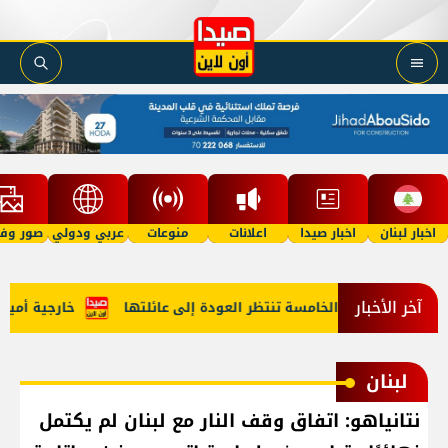
اخبار لبنان
اخبار صيدا
اعلانات
منوعات
عربي ودولي
صور وفي
آخر الأخبار
"؟ طفلة في الخامسة تنتظر العودة إلى عائلتها
خارجية أميركا: 
لبنان
نتانياهو: اتفاق وقف النار مع لبنان لم يكتمل