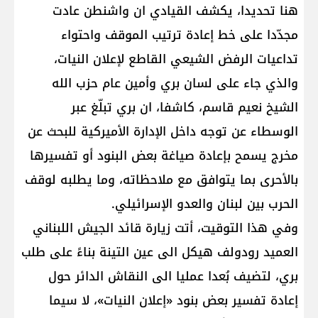
هنا تحديدا، يكشف القيادي ان واشنطن عادت
مجدّدا على خط إعادة ترتيب الموقف واحتواء
تداعيات الرفض الشيعي القاطع لإعلان النيات،
والذي جاء على لسان بري وأمين عام حزب الله
الشيخ نعيم قاسم، كاشفا، ان بري تبلّغ عبر
الوسطاء عن توجه داخل الإدارة الأميركية للبحث عن
مخرج يسمح بإعادة صياغة بعض البنود أو تفسيرها
بالأحرى بما يتوافق مع ملاحظاته، وما يطلبه لوقف
الحرب بين لبنان والعدو الإسرائيلي.
وفي هذا التوقيت، أتت زيارة قائد الجيش اللبناني
العميد رودولف هيكل الى عين التينة بناءً على طلب
بري، لتضيف بُعدا عمليا الى النقاش الدائر حول
إعادة تفسير بعض بنود «إعلان النيات»، لا سيما