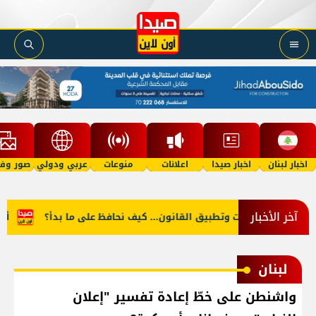
اخبار لبنان
اخبار صيدا
اعلانات
منوعات
عربي ودولي
صور وفي
آخر الأخبار
زالة التعديات وتطبيق القانون... كيف نحافظ على ما بدأ؟
أسعار ا
لبنان
واشنطن على خطّ إعادة تفسير "إعلان