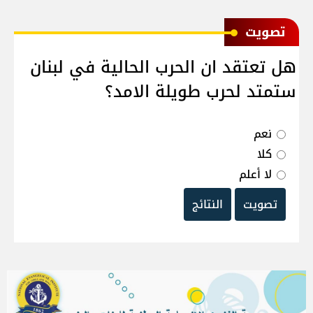
ﺗﺼﻮﻳﺖ
هل تعتقد ان الحرب الحالية في لبنان
ستمتد لحرب طويلة الامد؟
نعم
كلا
لا أعلم
تصويت
النتائج