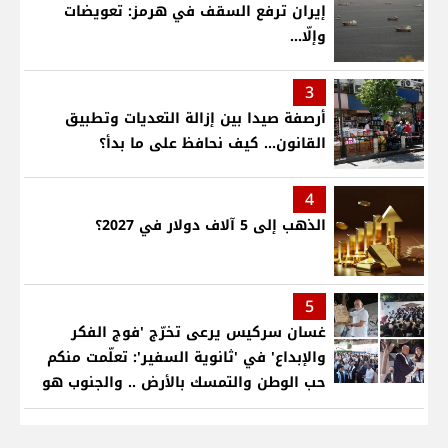
إيران ترفع السقف في هرمز: تعويضات
وإلّا...
3
أرصفة صيدا بين إزالة التعديات وتطبيق
القانون... كيف نحافظ على ما بدأ؟
4
الذهب إلى 5 آلاف دولار في 2027؟
5
غسان سركيس يرعى تخرّج 'فوج الفكر
والإبداع' في 'ثانوية السفير': تعلّمت منكم
حب الوطن والتمسك بالأرض .. والجنوب هو
عزة وكرامة لبنان