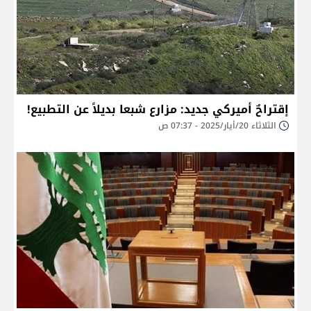
إقتراحٌ أميركي جديد: مزارع شبعا بديلاً عن التطبيع!
الثلاثاء 20/أيار/2025 - 07:37 ص