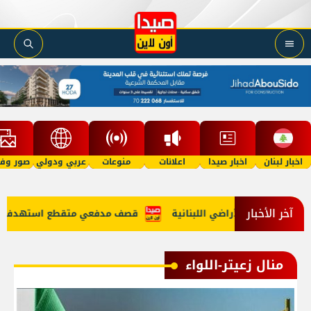
اخبار لبنان
اخبار صيدا
اعلانات
منوعات
عربي ودولي
صور وفي
آخر الأخبار
س إلى الأراضي اللبنانية
قصف مدفعي متقطع استهدف المنطقة ا
منال زعيتر-اللواء