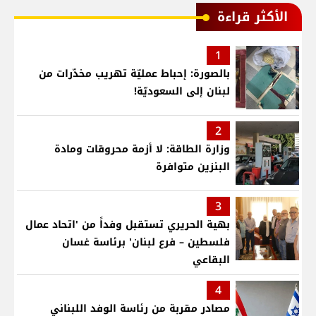
الأكثر قراءة
1
بالصورة: إحباط عمليّة تهريب مخدّرات من
لبنان إلى السعوديّة!
2
وزارة الطاقة: لا أزمة محروقات ومادة
البنزين متوافرة
3
بهية الحريري تستقبل وفداً من 'اتحاد عمال
فلسطين – فرع لبنان' برئاسة غسان
البقاعي
4
مصادر مقربة من رئاسة الوفد اللبناني