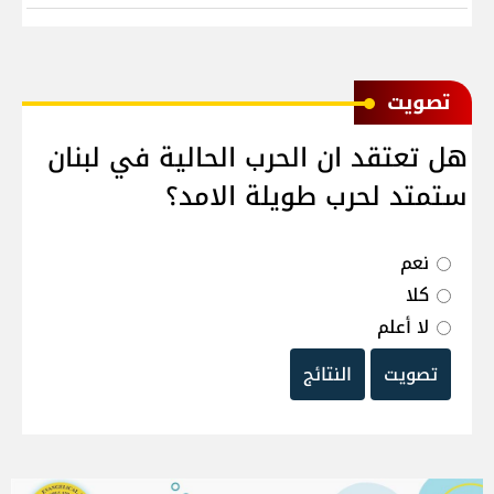
ﺗﺼﻮﻳﺖ
هل تعتقد ان الحرب الحالية في لبنان
ستمتد لحرب طويلة الامد؟
نعم
كلا
لا أعلم
تصويت
النتائج