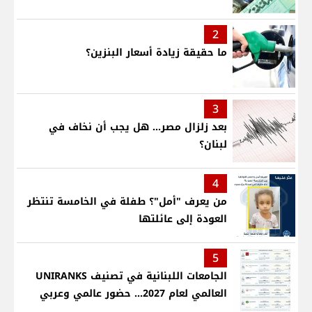
2
ما حقيقة زيادة أسعار البنزين؟
3
بعد زلزال مصر... هل يجب أن نخاف في
لبنان؟
4
من يعرف "أمل"؟ طفلة في الخامسة تنتظر
العودة إلى عائلتها
5
الجامعات اللبنانية في تصنيف UNIRANKS
العالمي لعام 2027... حضور عالمي وعربي