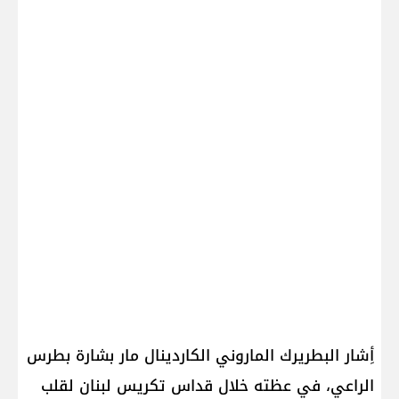
أِشار البطريرك الماروني الكاردينال ​مار بشارة بطرس
الراعي​، في عظته خلال قداس تكريس ​لبنان​ لقلب