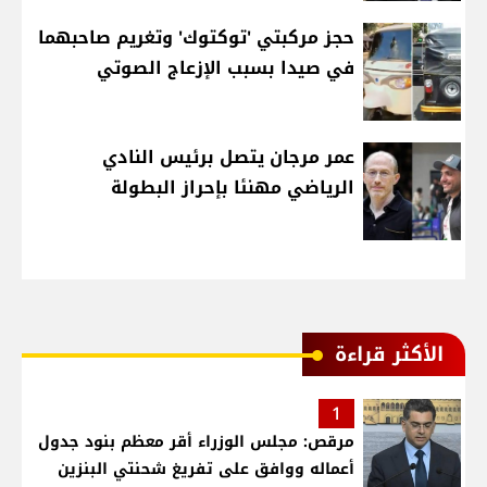
حجز مركبتي 'توكتوك' وتغريم صاحبهما
في صيدا بسبب الإزعاج الصوتي
عمر مرجان يتصل برئيس النادي
الرياضي مهنئا بإحراز البطولة
الأكثر قراءة
1
مرقص: مجلس الوزراء أقر معظم بنود جدول
أعماله ووافق على تفريغ شحنتي البنزين