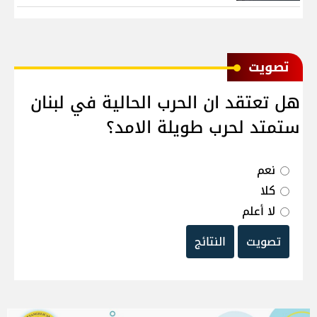
ﺗﺼﻮﻳﺖ
هل تعتقد ان الحرب الحالية في لبنان
ستمتد لحرب طويلة الامد؟
نعم
كلا
لا أعلم
تصويت
النتائج