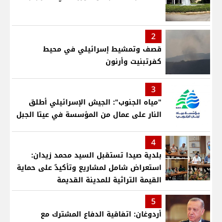
2
قصف وتمشيط إسرائيلي في محيط
كفرتبنيت وأرنون
3
"مياه الجنوب": الجيش الإسرائيلي أطلق
النار على عمال من المؤسسة في عيتا الجبل
4
بلدية صيدا تستقبل السيد محمد زيدان:
استعراض شامل لمشاريع وتأكيدٌ على حماية
القيمة التراثية للمدينة القديمة
5
أردوغان: اتفاقية الدفاع المشترك مع