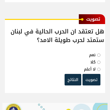
ﺗﺼﻮﻳﺖ
هل تعتقد ان الحرب الحالية في لبنان
ستمتد لحرب طويلة الامد؟
نعم
كلا
لا أعلم
تصويت
النتائج