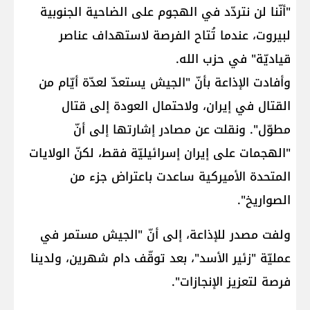
"أنّنا لن نتردّد في الهجوم على الضاحية الجنوبية
لبيروت، عندما تُتاح الفرصة لاستهداف عناصر
قياديّة" في ​حزب الله​.
وأفادت الإذاعة بأنّ "الجيش يستعدّ لعدّة أيّام من
القتال في إيران، ولاحتمال العودة إلى قتال
مطوّل". ونقلت عن مصادر إشارتها إلى أنّ
"الهجمات على إيران إسرائيليّة فقط، لكنّ الولايات
المتحدة الأميركية ساعدت باعتراض جزء من
الصواريخ".
ولفت مصدر للإذاعة، إلى أنّ "الجيش مستمر في
عمليّة "زئير الأسد"، بعد توقّف دام شهرين، ولدينا
فرصة لتعزيز الإنجازات".