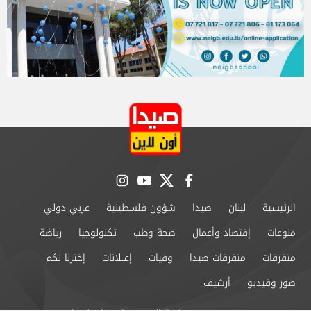
instagram
youtube
twitter
facebook
الرئيسية
لبنان
صيدا
شؤون فلسطينية
عربي دولي
منوعات
إقتصاد وأعمال
صحة وطب
تكنولوجيا
رياضة
متفرقات
متفرقات صيدا
وفيات
إعــلانات
إخترنا لكم
صور وفيديو
أرشيف