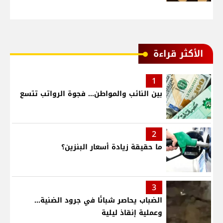
الأكثر قراءة
1
بين النائب والمواطن... فجوة الرواتب تتسع
2
ما حقيقة زيادة أسعار البنزين؟
3
الضباب يحاصر شبانًا في جرود الضنية...
وعملية إنقاذ ليلية