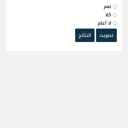
نعم
كلا
لا أعلم
تصويت
النتائج