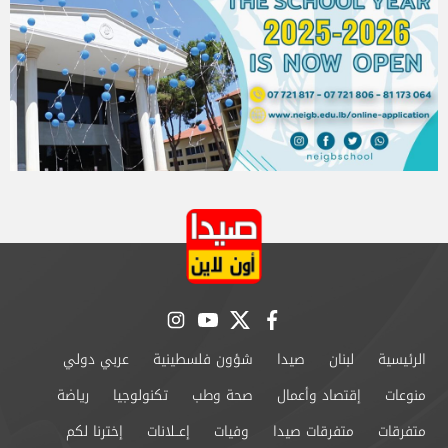
instagram
youtube
twitter
facebook
الرئيسية
لبنان
صيدا
شؤون فلسطينية
عربي دولي
منوعات
إقتصاد وأعمال
صحة وطب
تكنولوجيا
رياضة
متفرقات
متفرقات صيدا
وفيات
إعــلانات
إخترنا لكم