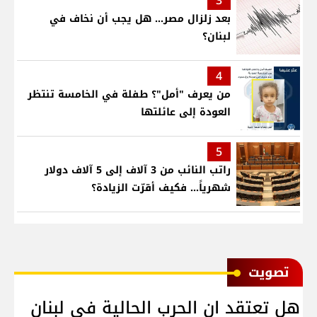
3
بعد زلزال مصر... هل يجب أن نخاف في
لبنان؟
4
من يعرف "أمل"؟ طفلة في الخامسة تنتظر
العودة إلى عائلتها
5
راتب النائب من 3 آلاف إلى 5 آلاف دولار
شهرياً... فكيف أقرّت الزيادة؟
ﺗﺼﻮﻳﺖ
هل تعتقد ان الحرب الحالية في لبنان