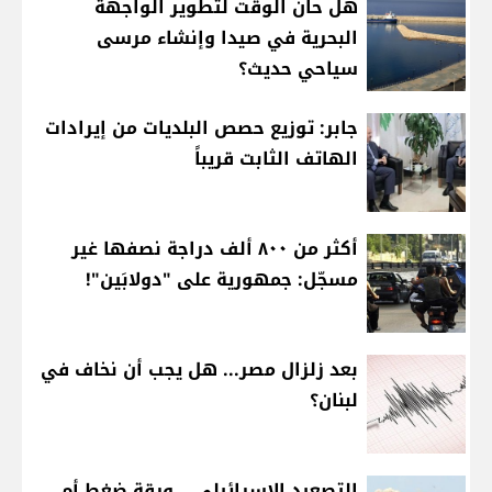
هل حان الوقت لتطوير الواجهة
البحرية في صيدا وإنشاء مرسى
سياحي حديث؟
جابر: توزيع حصص البلديات من إيرادات
الهاتف الثابت قريباً
أكثر من ٨٠٠ ألف دراجة نصفها غير
مسجّل: جمهورية على "دولابَين"!
بعد زلزال مصر... هل يجب أن نخاف في
لبنان؟
التصعيد الإسرائيلي... ورقة ضغط أم