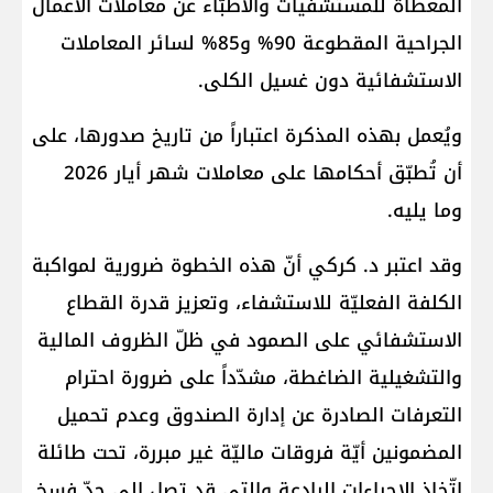
المعطاة للمستشفيات والأطبّاء عن معاملات الأعمال
الجراحية المقطوعة 90% و85% لسائر المعاملات
الاستشفائية دون غسيل الكلى.
ويُعمل بهذه المذكرة اعتباراً من تاريخ صدورها، على
أن تُطبّق أحكامها على معاملات شهر أيار 2026
وما يليه.
وقد اعتبر د. كركي أنّ هذه الخطوة ضرورية لمواكبة
الكلفة الفعليّة للاستشفاء، وتعزيز قدرة القطاع
الاستشفائي على الصمود في ظلّ الظروف المالية
والتشغيلية الضاغطة، مشدّداً على ضرورة احترام
التعرفات الصادرة عن إدارة الصندوق وعدم تحميل
المضمونين أيّة فروقات ماليّة غير مبررة، تحت طائلة
اتّخاذ الإجراءات الرادعة والتي قد تصل إلى حدّ فسخ