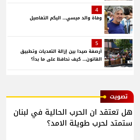
4
وفاة والد ميسي... اليكم التفاصيل
5
أرصفة صيدا بين إزالة التعديات وتطبيق
القانون... كيف نحافظ على ما بدأ؟
ﺗﺼﻮﻳﺖ
هل تعتقد ان الحرب الحالية في لبنان
ستمتد لحرب طويلة الامد؟