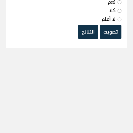
نعم
كلا
لا أعلم
تصويت
النتائج