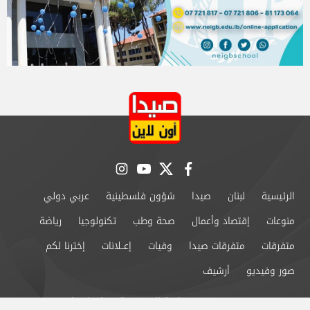
instagram
youtube
twitter
facebook
الرئيسية
لبنان
صيدا
شؤون فلسطينية
عربي دولي
منوعات
إقتصاد وأعمال
صحة وطب
تكنولوجيا
رياضة
متفرقات
متفرقات صيدا
وفيات
إعــلانات
إخترنا لكم
صور وفيديو
أرشيف
من نحن
سياسة الخصوصية
اتصل بنا