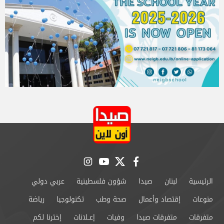
instagram
youtube
twitter
facebook
الرئيسية
لبنان
صيدا
شؤون فلسطينية
عربي دولي
منوعات
إقتصاد وأعمال
صحة وطب
تكنولوجيا
رياضة
متفرقات
متفرقات صيدا
وفيات
إعــلانات
إخترنا لكم