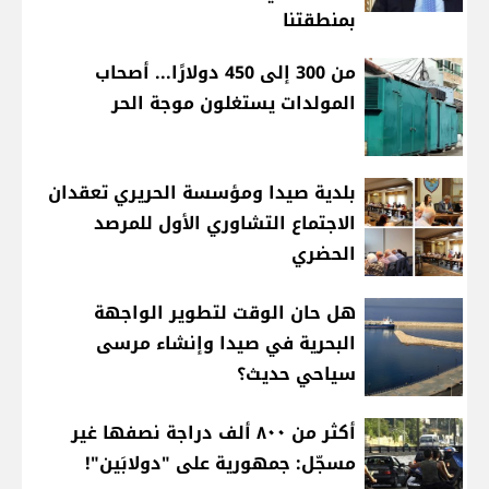
بمنطقتنا
من 300 إلى 450 دولارًا... أصحاب
المولدات يستغلون موجة الحر
بلدية صيدا ومؤسسة الحريري تعقدان
الاجتماع التشاوري الأول للمرصد
الحضري
هل حان الوقت لتطوير الواجهة
البحرية في صيدا وإنشاء مرسى
سياحي حديث؟
أكثر من ٨٠٠ ألف دراجة نصفها غير
مسجّل: جمهورية على "دولابَين"!