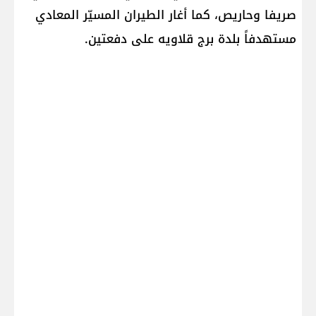
صريفا​ و​حاريص​، كما أغار الطيران المسيّر المعادي
مستهدفاً بلدة ​برج قلاويه​ على دفعتين.