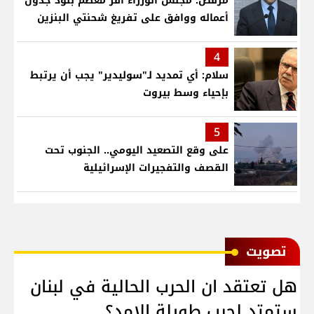
مرقص: مجلس الوزراء أقر معظم بنود جدول
أعماله ووافق على تفريغ شحنتي البنزين
4
سلام: أي تمديد لـ"سوليدير" يجب أن يرتبط
بإحياء وسط بيروت
5
على وقع التصعيد اليومي.. الجنوب تحت
القصف والتفجيرات الإسرائيلية
ﺗﺼﻮﻳﺖ
هل تعتقد ان الحرب الحالية في لبنان
ستمتد لحرب طويلة الامد؟