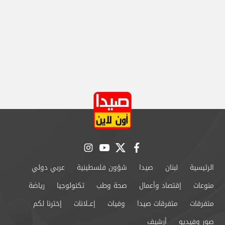
instagram
youtube
twitter
facebook
الرئيسية
لبنان
صيدا
شؤون فلسطينية
عربي دولي
منوعات
إقتصاد وأعمال
صحة وطب
تكنولوجيا
رياضة
متفرقات
متفرقات صيدا
وفيات
إعــلانات
إخترنا لكم
صور وفيديو
أرشيف