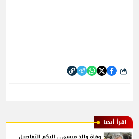
شارك
اقرأ أيضا
وفاة والد ميسي... اليكم التفاصيل