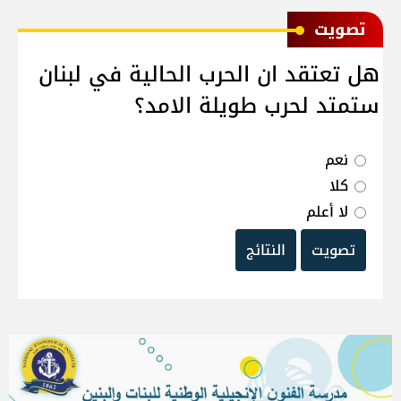
ﺗﺼﻮﻳﺖ
هل تعتقد ان الحرب الحالية في لبنان
ستمتد لحرب طويلة الامد؟
نعم
كلا
لا أعلم
تصويت
النتائج