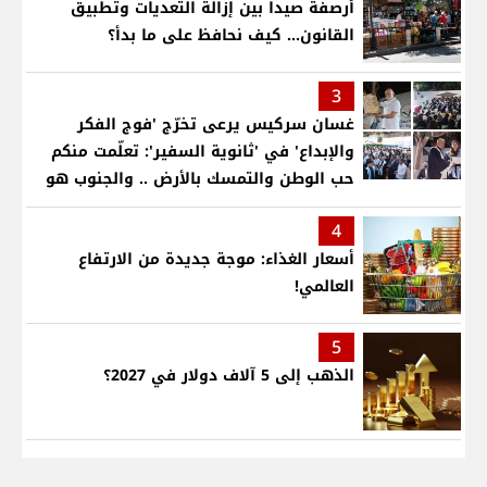
أرصفة صيدا بين إزالة التعديات وتطبيق
القانون... كيف نحافظ على ما بدأ؟
3
غسان سركيس يرعى تخرّج 'فوج الفكر
والإبداع' في 'ثانوية السفير': تعلّمت منكم
حب الوطن والتمسك بالأرض .. والجنوب هو
عزة وكرامة لبنان
4
أسعار الغذاء: موجة جديدة من الارتفاع
العالمي!
5
الذهب إلى 5 آلاف دولار في 2027؟