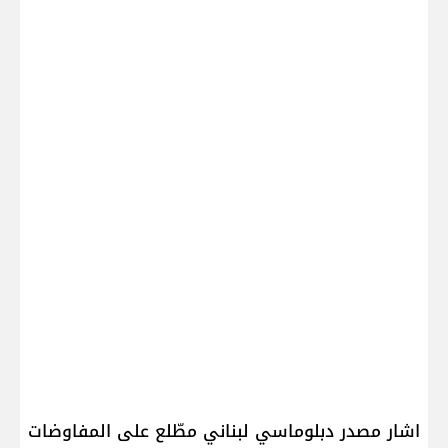
اشار مصدر دبلوماسي ​لبنان​ي مطّلع على المفاوضات