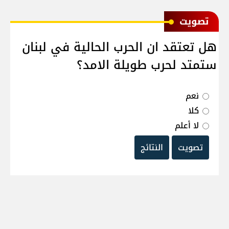
ﺗﺼﻮﻳﺖ
هل تعتقد ان الحرب الحالية في لبنان
ستمتد لحرب طويلة الامد؟
نعم
كلا
لا أعلم
تصويت
النتائج