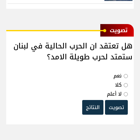
ﺗﺼﻮﻳﺖ
هل تعتقد ان الحرب الحالية في لبنان
ستمتد لحرب طويلة الامد؟
نعم
كلا
لا أعلم
تصويت
النتائج