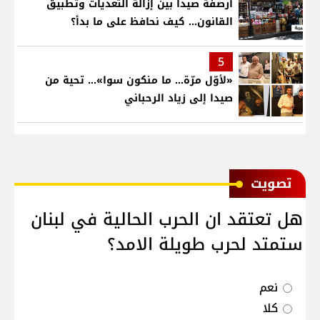
أرصفة صيدا بين إزالة التعديات وتطبيق
القانون... كيف نحافظ على ما بدأ؟
5
«لأوّل مرّة… ما منكون سوا»… تحية من
صيدا إلى زياد الرحباني
ﺗﺼﻮﻳﺖ
هل تعتقد ان الحرب الحالية في لبنان
ستمتد لحرب طويلة الامد؟
نعم
كلا