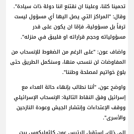
تحمينا كلنا، وعلينا ان نقتنع اننا دولة ذات سيادة".
وقال: "المراكز التي يصل اليها أي مسؤول ليست
ترفاً بل مسؤولية، فإمّا ان يكون على قدر
مسؤولياته وحجم قراراته او فليبق في منزله".
واضاف عون: "على الرغم من الضغوط للإنسحاب من
المفاوضات لن ننسحب منها، وسنكمل الطريق حتى
بلوغ خواتيم لمصلحة وطننا".
واوضح عون، "أننا نطالب بإنهاء حالة العداء مع
إسرائيل وفق النقاط التالية: الإنسحاب الإسرائيلي
ووقف الإعتداءات وإنتشار الجيش وعودة النازحين
والأسرى".
إلى ذلك، استقبل الرئيس عون كاثوليكوس بيت