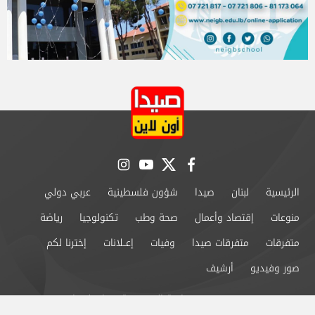
instagram
youtube
twitter
facebook
الرئيسية
لبنان
صيدا
شؤون فلسطينية
عربي دولي
منوعات
إقتصاد وأعمال
صحة وطب
تكنولوجيا
رياضة
متفرقات
متفرقات صيدا
وفيات
إعــلانات
إخترنا لكم
صور وفيديو
أرشيف
من نحن
سياسة الخصوصية
اتصل بنا