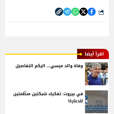
شارك
اقرأ أيضا
وفاة والد ميسي... اليكم التفاصيل
في بيروت: تفكيك شبكتين منظّمتين
للدعارة!