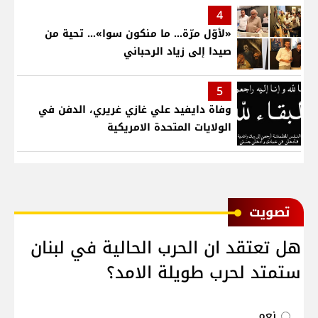
4
«لأوّل مرّة… ما منكون سوا»… تحية من
صيدا إلى زياد الرحباني
5
وفاة دايفيد علي غازي غريري، الدفن في
الولايات المتحدة الامريكية
ﺗﺼﻮﻳﺖ
هل تعتقد ان الحرب الحالية في لبنان
ستمتد لحرب طويلة الامد؟
نعم