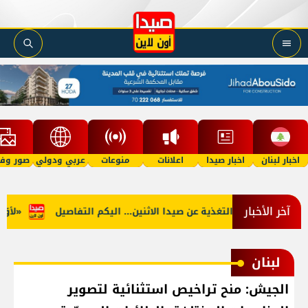
اخبار لبنان
اخبار صيدا
اعلانات
منوعات
عربي ودولي
صور وفي
آخر الأخبار
لجنوب: توقف التغذية عن صيدا الاثنين... اليكم التفاصيل
«لأوّل م
لبنان
الجيش: منح تراخيص استثنائية لتصوير