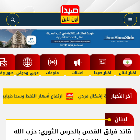
اخبار لبنان
اخبار صيدا
اعلانات
منوعات
عربي ودولي
صور وفي
آخر الأخبار
لحلوة على خلفية إشكال فردي
ارتفاع أسعار النفط وسط ضبابية بشأن إعادة 
لبنان
قائد فيلق القدس بالحرس الثوري: حزب الله