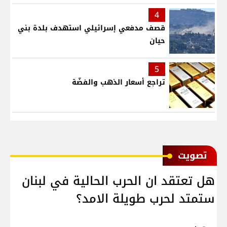
4
قصف مدفعي إسرائيلي استهدف بلدة بني
حيان
5
تراجع أسعار الذهب والفضّة
ﺗﺼﻮﻳﺖ
هل تعتقد ان الحرب الحالية في لبنان
ستمتد لحرب طويلة الامد؟