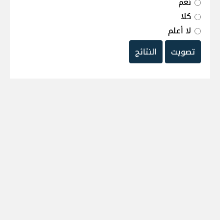
نعم
كلا
لا أعلم
تصويت
النتائج