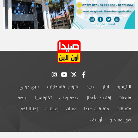
instagram
youtube
twitter
facebook
الرئيسية
لبنان
صيدا
شؤون فلسطينية
عربي دولي
منوعات
إقتصاد وأعمال
صحة وطب
تكنولوجيا
رياضة
متفرقات
متفرقات صيدا
وفيات
إعــلانات
إخترنا لكم
صور وفيديو
أرشيف
من نحن
سياسة الخصوصية
اتصل بنا