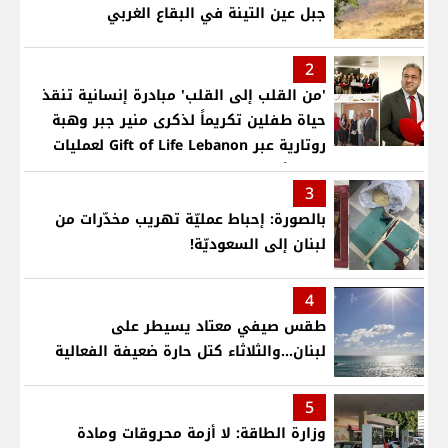
جبل عين التينة في البقاع الغربي
2
'من القلب إلى القلب' مبادرة إنسانية تنقذ
حياة طفلين تكريماً لذكرى منير جبر وهبة
روتارية عبر Gift of Life Lebanon لعمليات
قلب لأطفال في مستشفى حمود الجامعي
3
بالصورة: إحباط عمليّة تهريب مخدّرات من
لبنان إلى السعوديّة!
4
طقس صيفي معتاد يسيطر على
لبنان...والثلاثاء كتل حارة ضعيفة الفعالية
5
وزارة الطاقة: لا أزمة محروقات ومادة