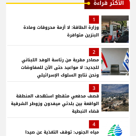
الأكثر قراءة
1
وزارة الطاقة: لا أزمة محروقات ومادة
البنزين متوافرة
2
مصادر مقربة من رئاسة الوفد اللبناني
للجديد: لا مواعيد حتى الآن للمفاوضات
ونحن نتابع السلوك الإسرائيلي
3
قصف مدفعي متقطع استهدف المنطقة
الواقعة بين بلدتي ميفدون وزوطر الشرقية
قضاء النبطية
4
مياه الجنوب: توقف التغذية عن صيدا