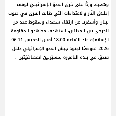
وشعبه، وردًّا على خرق العدوّ ال​إسرائيل​يّ لوقف
إطلاق النّار والاعتداءات التي طالت القرى في جنوب
لبنان وأسفرت عن ارتقاء شهداء وسقوط عدد من
الجرحى بين المدنيّين، استهدف مجاهدو المقاومة
الإسلاميّة عند السّاعة 18:00 أمس الخميس 11-06-
2026‏ تموضعًا لجنود جيش العدو الإسرائيلي داخل
فندق في بلدة ​الناقورة​ بمسيّرتين انقضاضيّتين".