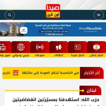
اخبار لبنان
اخبار صيدا
اعلانات
منوعات
عربي ودولي
صور وفي
آخر الأخبار
 "أمل"؟ طفلة في الخامسة تنتظر العودة إلى عائلتها
خارجية أمي
لبنان
حزب الله: استهدفنا بمسيّرتين انقضاضيتين