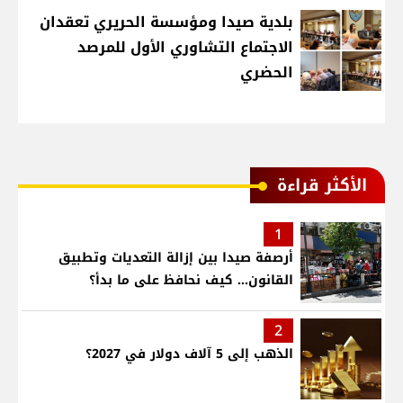
بلدية صيدا ومؤسسة الحريري تعقدان
الاجتماع التشاوري الأول للمرصد
الحضري
الأكثر قراءة
1
أرصفة صيدا بين إزالة التعديات وتطبيق
القانون... كيف نحافظ على ما بدأ؟
2
الذهب إلى 5 آلاف دولار في 2027؟