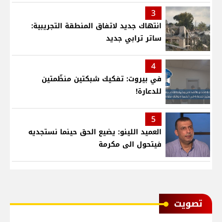
3
انتهاك جديد لاتفاق المنطقة التجريبية:
ساتر ترابي جديد
4
في بيروت: تفكيك شبكتين منظّمتين
للدعارة!
5
العميد اللينو: يضيع الحق حينما نستجديه
فيتحول الى مكرمة
ﺗﺼﻮﻳﺖ