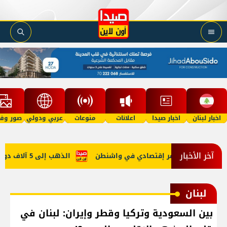
اخبار لبنان
اخبار صيدا
اعلانات
منوعات
عربي ودولي
صور وفي
آخر الأخبار
في روما ومُؤتمر إقتصادي في واشنطن
الذهب إلى 5 آلاف دولار في 2027؟
لبنان
بين السعودية وتركيا وقطر وإيران: لبنان في