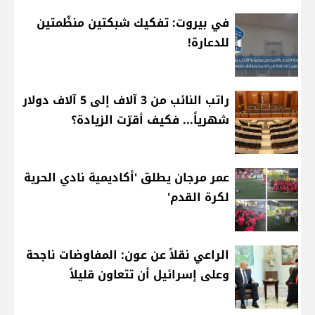
في بيروت: تفكيك شبكتين منظّمتين
للدعارة!
راتب النائب من 3 آلاف إلى 5 آلاف دولار
شهرياً... فكيف أقرّت الزيادة؟
عمر مرجان يطلق 'أكاديمية نادي الحرية
لكرة القدم'
الراعي نقلاً عن عون: المفاوضات ناجحة
وعلى إسرائيل أن تتعاون قليلاً