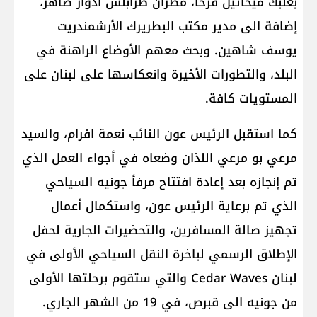
بعلبك ​ميخائيل فرحا​، مطران طرابلس أدوار ضاهر،
إضافة الى مدير مكتب البطريرك الأرشمندريت
يوسف شاهين. وبحث معهم الأوضاع الراهنة في
البلد، والتطورات الأخيرة وانعكاسها على لبنان على
المستويات كافة.
كما استقبل الرئيس عون النائب ​نعمة افرام​، والسيد
مرعي بو مرعي اللذان وضعاه في أجواء العمل الذي
تم إنجازه بعد إعادة افتتاح مرفأ جونيه السياحي
الذي تم برعاية الرئيس عون، واستكمال أعمال
تجهيز صالة المسافرين، والتحضيرات الجارية لحفل
الإطلاق الرسمي لباخرة النقل السياحي الأولى في
لبنان ​Cedar Waves​ والتي ستقوم برحلتها الأولى
من جونيه الى قبرص، في 19 من الشهر الجاري.