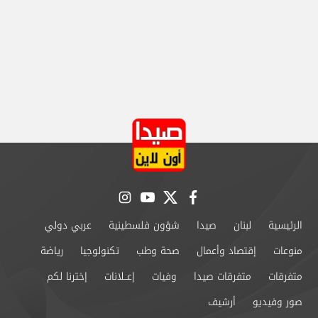
instagram
youtube
twitter
facebook
الرئيسية
لبنان
صيدا
شؤون فلسطينية
عربي دولي
منوعات
إقتصاد وأعمال
صحة وطب
تكنولوجيا
رياضة
متفرقات
متفرقات صيدا
وفيات
إعــلانات
إخترنا لكم
صور وفيديو
أرشيف