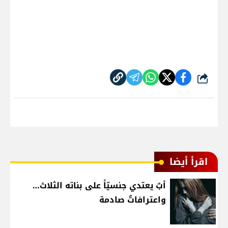
شارك
اقرأ أيضا
أبٌ يعتدي جنسيّاً على بناته الثلاث…
واعترافاتٌ صادمة