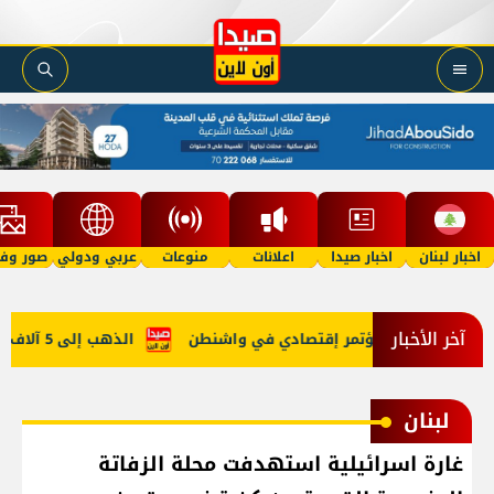
اخبار لبنان
اخبار صيدا
اعلانات
منوعات
عربي ودولي
صور وفي
آخر الأخبار
ابي في روما ومُؤتمر إقتصادي في واشنطن
الذهب إلى 5 آلاف دولار في 2027؟
لبنان
غارة اسرائيلية استهدفت محلة الزفاتة