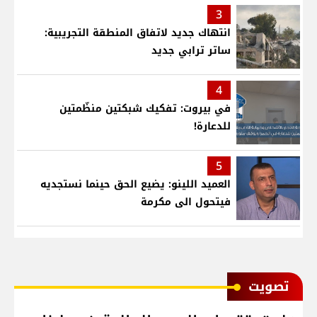
3
انتهاك جديد لاتفاق المنطقة التجريبية:
ساتر ترابي جديد
4
في بيروت: تفكيك شبكتين منظّمتين
للدعارة!
5
العميد اللينو: يضيع الحق حينما نستجديه
فيتحول الى مكرمة
ﺗﺼﻮﻳﺖ